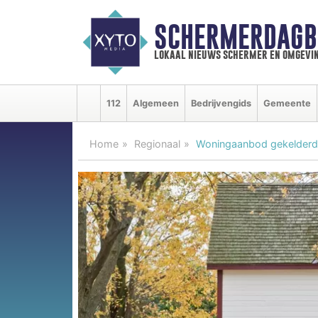
SCHERMERDAGB
lokaal nieuws schermer en omgevi
112
Algemeen
Bedrijvengids
Gemeente
Home
Regionaal
Woningaanbod gekelderd