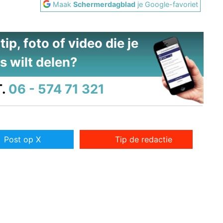
Maak
Schermerdagblad
je Google-favoriet
ip, foto of video die je
s wilt delen?
.
06 - 574 71 321
Post op X
Tip de redactie