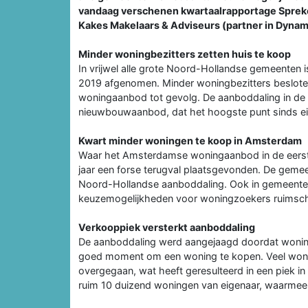
vandaag verschenen kwartaalrapportage Sprek
Kakes Makelaars & Adviseurs (partner in Dynam
Minder woningbezitters zetten huis te koop
In vrijwel alle grote Noord-Hollandse gemeenten
2019 afgenomen. Minder woningbezitters besloten
woningaanbod tot gevolg. De aanboddaling in de
nieuwbouwaanbod, dat het hoogste punt sinds ein
Kwart minder woningen te koop in Amsterdam
Waar het Amsterdamse woningaanbod in de eerste
jaar een forse terugval plaatsgevonden. De gemee
Noord-Hollandse aanboddaling. Ook in gemeenten 
keuzemogelijkheden voor woningzoekers ruimsc
Verkooppiek versterkt aanboddaling
De aanboddaling werd aangejaagd doordat wonin
goed moment om een woning te kopen. Veel wonin
overgegaan, wat heeft geresulteerd in een piek in 
ruim 10 duizend woningen van eigenaar, waarmee 