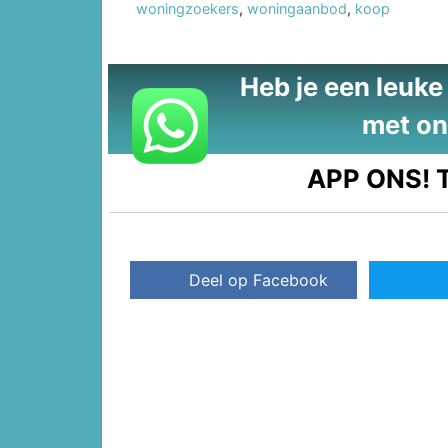
woningzoekers
,
woningaanbod
,
koop
Heb je een leuke t
met on
APP ONS!
T
Deel op Facebook