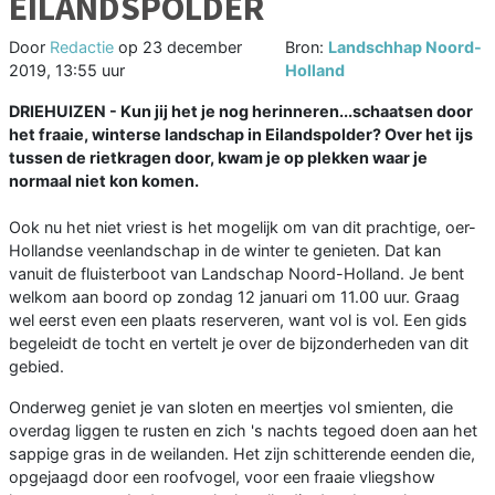
EILANDSPOLDER
Door
Redactie
op
23 december
Bron:
Landschhap Noord-
2019, 13:55 uur
Holland
DRIEHUIZEN - Kun jij het je nog herinneren...schaatsen door
het fraaie, winterse landschap in Eilandspolder? Over het ijs
tussen de rietkragen door, kwam je op plekken waar je
normaal niet kon komen.
Ook nu het niet vriest is het mogelijk om van dit prachtige, oer-
Hollandse veenlandschap in de winter te genieten. Dat kan
vanuit de fluisterboot van Landschap Noord-Holland. Je bent
welkom aan boord op zondag 12 januari om 11.00 uur. Graag
wel eerst even een plaats reserveren, want vol is vol. Een gids
begeleidt de tocht en vertelt je over de bijzonderheden van dit
gebied.
Onderweg geniet je van sloten en meertjes vol smienten, die
overdag liggen te rusten en zich 's nachts tegoed doen aan het
sappige gras in de weilanden. Het zijn schitterende eenden die,
opgejaagd door een roofvogel, voor een fraaie vliegshow