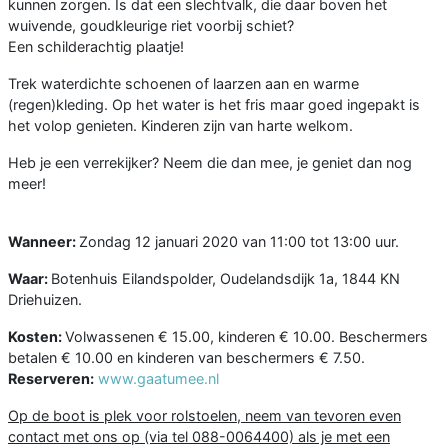
kunnen zorgen. Is dat een slechtvalk, die daar boven het
wuivende, goudkleurige riet voorbij schiet?
Een schilderachtig plaatje!
Trek waterdichte schoenen of laarzen aan en warme
(regen)kleding. Op het water is het fris maar goed ingepakt is
het volop genieten. Kinderen zijn van harte welkom.
Heb je een verrekijker? Neem die dan mee, je geniet dan nog
meer!
Wanneer:
Zondag 12 januari 2020 van 11:00 tot 13:00 uur.
Waar:
Botenhuis Eilandspolder, Oudelandsdijk 1a, 1844 KN
Driehuizen.
Kosten:
Volwassenen € 15.00, kinderen € 10.00. Beschermers
betalen € 10.00 en kinderen van beschermers € 7.50.
Reserveren
:
www.gaatumee.nl
Op de boot is plek voor rolstoelen, neem van tevoren even
contact met ons op (via tel 088-0064400) als je met een