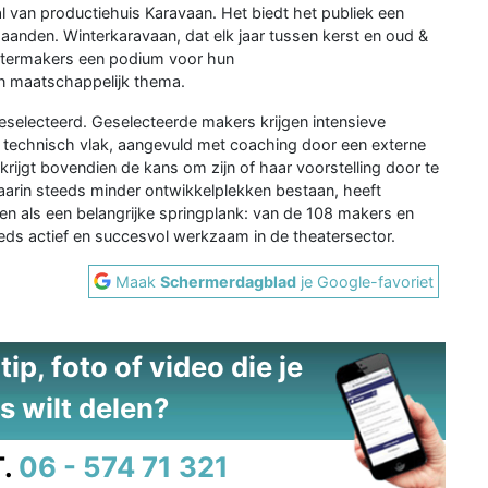
val van productiehuis Karavaan. Het biedt het publiek een
aanden. Winterkaravaan, dat elk jaar tussen kerst en oud &
eatermakers een podium voor hun
en maatschappelijk thema.
eselecteerd. Geselecteerde makers krijgen intensieve
 en technisch vlak, aangevuld met coaching door een externe
krijgt bovendien de kans om zijn of haar voorstelling door te
waarin steeds minder ontwikkelplekken bestaan, heeft
en als een belangrijke springplank: van de 108 makers en
eeds actief en succesvol werkzaam in de theatersector.
Maak
Schermerdagblad
je Google-favoriet
ip, foto of video die je
s wilt delen?
.
06 - 574 71 321