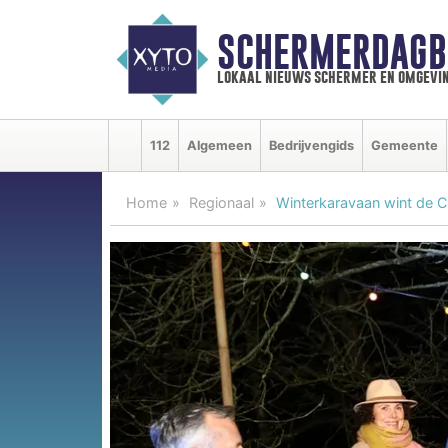
SCHERMERDAGB
lokaal nieuws schermer en omgevi
112
Algemeen
Bedrijvengids
Gemeente
Home
Regionaal
Winterkaravaan wint de C