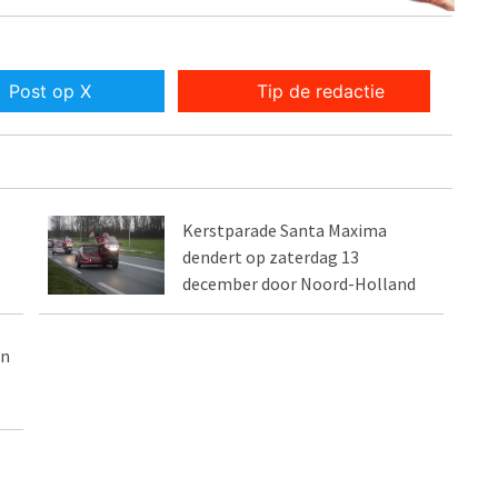
Post op X
Tip de redactie
Kerstparade Santa Maxima
dendert op zaterdag 13
december door Noord-Holland
an