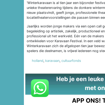
'Winterkaravaan is al tien jaar een bijzonder festi
unieke theaterervaring tijdens de donkere winterm
nieuw plaatsvindt, geeft jonge, professionele th
locatietheatervoorstellingen die passen binnen e
Jaarlijks worden jonge makers via een open call g
begeleiding op artistiek, zakelijk, productioneel
professional uit het werkveld. Eén van de makers 
ontwikkelen voor Karavaan Festival. In een veld 
Winterkaravaan zich de afgelopen tien jaar bewez
spelers die deelnamen, is vrijwel iedereen nog st
holland
,
karavaan
,
cultuurfonds
Heb je een leuke t
met on
APP ONS!
T