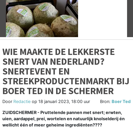
Vorige
V
WIE MAAKTE DE LEKKERSTE
SNERT VAN NEDERLAND?
SNERTEVENT EN
STREEKPRODUCTENMARKT BIJ
BOER TED IN DE SCHERMER
Door
Redactie
op
18 januari 2023, 18:00 uur
Bron:
Boer Ted
ZUIDSCHERMER - Pruttelende pannen met snert; erwten,
uien, aardappel, prei, wortelen en natuurlijk knolselderij én
wellicht één of meer geheime ingrediënten????