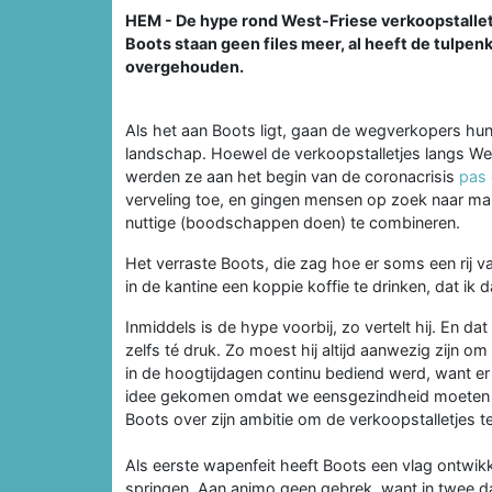
HEM - De hype rond West-Friese verkoopstalletj
Boots staan geen files meer, al heeft de tulpe
overgehouden.
Als het aan Boots ligt, gaan de wegverkopers hu
landschap. Hoewel de verkoopstalletjes langs We
werden ze aan het begin van de coronacrisis
pas 
verveling toe, en gingen mensen op zoek naar ma
nuttige (boodschappen doen) te combineren.
Het verraste Boots, die zag hoe er soms een rij va
in de kantine een koppie koffie te drinken, dat ik 
Inmiddels is de hype voorbij, zo vertelt hij. En d
zelfs té druk. Zo moest hij altijd aanwezig zijn om
in de hoogtijdagen continu bediend werd, want er
idee gekomen omdat we eensgezindheid moeten c
Boots over zijn ambitie om de verkoopstalletjes t
Als eerste wapenfeit heeft Boots een vlag ontwik
springen. Aan animo geen gebrek, want in twee dag