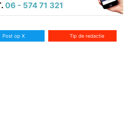
.
06 - 574 71 321
Post op X
Tip de redactie