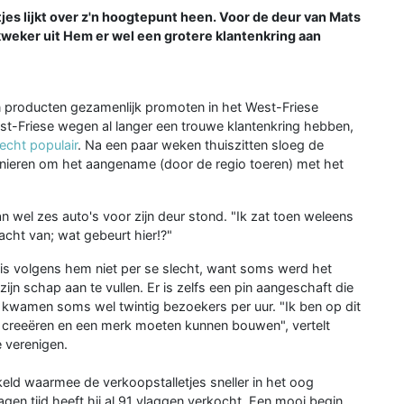
es lijkt over z'n hoogtepunt heen. Voor de deur van Mats
nkweker uit Hem er wel een grotere klantenkring aan
n producten gezamenlijk promoten in het West-Friese
st-Friese wegen al langer een trouwe klantenkring hebben,
echt populair
. Na een paar weken thuiszitten sloeg de
nieren om het aangename (door de regio toeren) met het
n wel zes auto's voor zijn deur stond. "Ik zat toen weleens
dacht van; wat gebeurt hier!?"
at is volgens hem niet per se slecht, want soms werd het
 zijn schap aan te vullen. Er is zelfs een pin aangeschaft die
 kwamen soms wel twintig bezoekers per uur. "Ik ben op dit
reeëren en een merk moeten kunnen bouwen", vertelt
e verenigen.
keld waarmee de verkoopstalletjes sneller in het oog
en tijd heeft hij al 91 vlaggen verkocht. Een mooi begin,