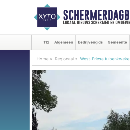
SCHERMERDAGB
lokaal nieuws schermer en omgevi
112
Algemeen
Bedrijvengids
Gemeente
Home
Regionaal
West-Friese tulpenkweker