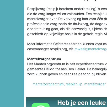
Respijtzorg (res’pijt betekent onderbreking) is 
die de zorg langer willen volhouden. Een respijth
mantelzorger over. De vervanging kan voor één da
professionele zorg zoals de thuiszorg, de dagop
ondersteuning gaat, als die aanwezig is, tijdens 
geschiedt op vrijwillige basis in de gehele regio 
Meer informatie Geïnteresseerden kunnen voor m
casemanager respijtzorg, via
mweel@mantelzorgc
Mantelzorgcentrum
Het Mantelzorgcentrum is hét expertisecentrum v
gemeente Heiloo tot aan Den Helder. De belangrij
zorg kunnen geven en daar zelf gezond bij blijven.
mantelzorgcentrum
,
respijthulp
,
mantelzorger
Heb je een leuke t