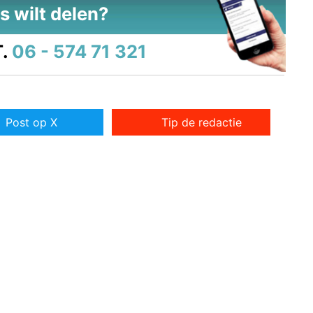
s wilt delen?
.
06 - 574 71 321
Post op X
Tip de redactie