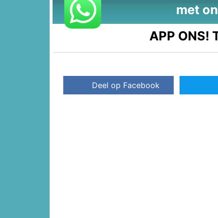
met on
APP ONS!
T
Deel op Facebook