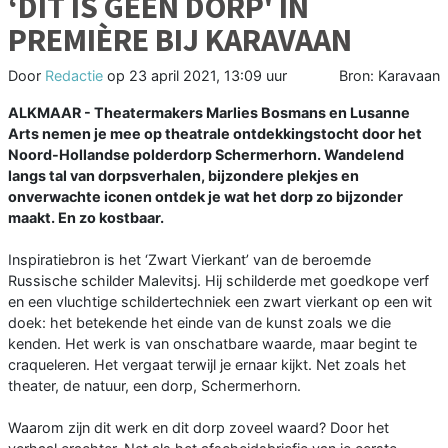
‘DIT IS GEEN DORP' IN
PREMIÈRE BIJ KARAVAAN
Door
Redactie
op
23 april 2021, 13:09 uur
Bron: Karavaan
ALKMAAR - Theatermakers Marlies Bosmans en Lusanne
Arts nemen je mee op theatrale ontdekkingstocht door het
Noord-Hollandse polderdorp Schermerhorn. Wandelend
langs tal van dorpsverhalen, bijzondere plekjes en
onverwachte iconen ontdek je wat het dorp zo bijzonder
maakt. En zo kostbaar.
Inspiratiebron is het ‘Zwart Vierkant’ van de beroemde
Russische schilder Malevitsj. Hij schilderde met goedkope verf
en een vluchtige schildertechniek een zwart vierkant op een wit
doek: het betekende het einde van de kunst zoals we die
kenden. Het werk is van onschatbare waarde, maar begint te
craqueleren. Het vergaat terwijl je ernaar kijkt. Net zoals het
theater, de natuur, een dorp, Schermerhorn.
Waarom zijn dit werk en dit dorp zoveel waard? Door het