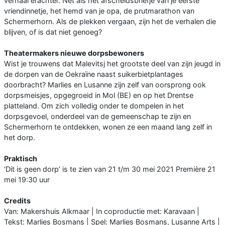
verhaal erachter. Net als het afscheidsbriefje van je eerste
vriendinnetje, het hemd van je opa, de prutmarathon van
Schermerhorn. Als de plekken vergaan, zijn het de verhalen die
blijven, of is dat niet genoeg?
Theatermakers nieuwe dorpsbewoners
Wist je trouwens dat Malevitsj het grootste deel van zijn jeugd in
de dorpen van de Oekraïne naast suikerbietplantages
doorbracht? Marlies en Lusanne zijn zelf van oorsprong ook
dorpsmeisjes, opgegroeid in Mol (BE) en op het Drentse
platteland. Om zich volledig onder te dompelen in het
dorpsgevoel, onderdeel van de gemeenschap te zijn en
Schermerhorn te ontdekken, wonen ze een maand lang zelf in
het dorp.
Praktisch
‘Dit is geen dorp’ is te zien van 21 t/m 30 mei 2021 Première 21
mei 19:30 uur
Credits
Van: Makershuis Alkmaar | In coproductie met: Karavaan |
Tekst: Marlies Bosmans | Spel: Marlies Bosmans, Lusanne Arts |