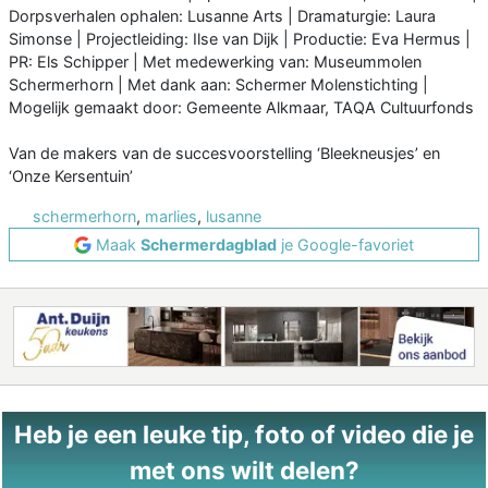
Dorpsverhalen ophalen: Lusanne Arts | Dramaturgie: Laura
Simonse | Projectleiding: Ilse van Dijk | Productie: Eva Hermus |
PR: Els Schipper | Met medewerking van: Museummolen
Schermerhorn | Met dank aan: Schermer Molenstichting |
Mogelijk gemaakt door: Gemeente Alkmaar, TAQA Cultuurfonds
Van de makers van de succesvoorstelling ‘Bleekneusjes’ en
‘Onze Kersentuin’
schermerhorn
,
marlies
,
lusanne
Maak
Schermerdagblad
je Google-favoriet
Heb je een leuke tip, foto of video die je
met ons wilt delen?