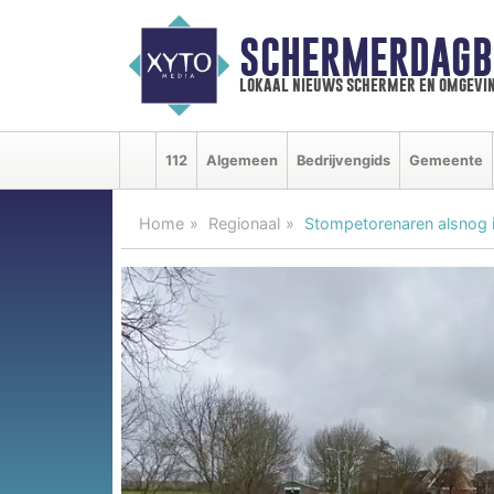
SCHERMERDAGB
lokaal nieuws schermer en omgevi
112
Algemeen
Bedrijvengids
Gemeente
Home
Regionaal
Stompetorenaren alsnog i