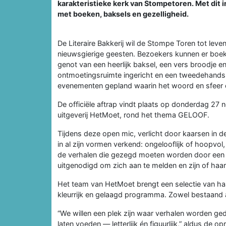
karakteristieke kerk van Stompetoren. Met dit i
met boeken, baksels en gezelligheid.
De Literaire Bakkerij wil de Stompe Toren tot leve
nieuwsgierige geesten. Bezoekers kunnen er boeke
genot van een heerlijk baksel, een vers broodje en
ontmoetingsruimte ingericht en een tweedehands 
evenementen gepland waarin het woord en sfeer c
De officiële aftrap vindt plaats op donderdag 27
uitgeverij HetMoet, rond het thema GELOOF.
Tijdens deze open mic, verlicht door kaarsen in 
in al zijn vormen verkend: ongelooflijk of hoopvol,
de verhalen die gezegd moeten worden door een sch
uitgenodigd om zich aan te melden en zijn of haar
Het team van HetMoet brengt een selectie van h
kleurrijk en gelaagd programma. Zowel bestaand a
“We willen een plek zijn waar verhalen worden ged
laten voeden — letterlijk én figuurlijk,” aldus de op