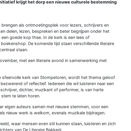
nitiatief krijgt het dorp een nieuwe culturele bestemming
n brengen als ontmoetingsplek voor lezers, schrijvers en
n delen, lezen, bespreken en beter begrijpen onder het
 een goede kop thee. In de kerk is een lees of
boekenshop. De komende tijd staan verschillende literaire
entraal staan.
 november, met een literaire avond in samenwerking met
de sfeervolle kerk van Stompetoren, wordt het thema geloof
 bezwerend of reflectief. Iedereen die wil luisteren naar een
rijver, dichter, muzikant of performer, is van harte
 stem te laten horen.
aar eigen auteurs samen met nieuwe stemmen, voor een
ls nieuw werk is welkom, evenals muzikale bijdragen.
eeld, waar mensen even stil kunnen staan, luisteren en zich
richters van De Literaire Bakkerij.