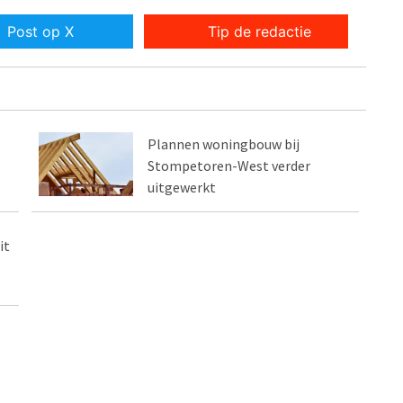
Post op X
Tip de redactie
Plannen woningbouw bij
Stompetoren-West verder
uitgewerkt
it