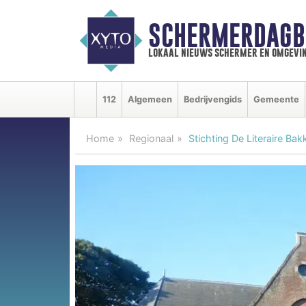
SCHERMERDAGB
lokaal nieuws schermer en omgevi
112
Algemeen
Bedrijvengids
Gemeente
Home
Regionaal
Stichting De Literaire Bak