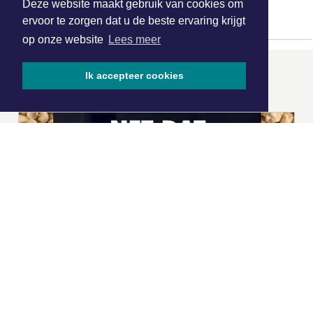
Deze website maakt gebruik van cookies om
populaire vakantielanden
ervoor te zorgen dat u de beste ervaring krijgt
op onze website
Lees meer
Ik accepteer cookies
ONZE
PARTNERS