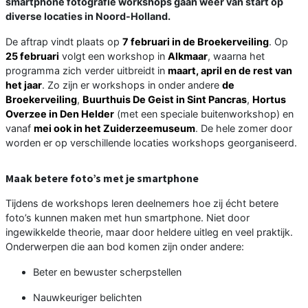
smartphone fotografie workshops gaan weer van start op
diverse locaties in Noord-Holland.
De aftrap vindt plaats op
7 februari in de Broekerveiling
. Op
25 februari
volgt een workshop in
Alkmaar
, waarna het
programma zich verder uitbreidt in
maart, april en de rest van
het jaar
. Zo zijn er workshops in onder andere
de
Broekerveiling
,
Buurthuis De Geist in Sint Pancras
,
Hortus
Overzee in Den Helder
(met een speciale buitenworkshop) en
vanaf
mei ook in het Zuiderzeemuseum
. De hele zomer door
worden er op verschillende locaties workshops georganiseerd.
Maak betere foto’s met je smartphone
Tijdens de workshops leren deelnemers hoe zij écht betere
foto’s kunnen maken met hun smartphone. Niet door
ingewikkelde theorie, maar door heldere uitleg en veel praktijk.
Onderwerpen die aan bod komen zijn onder andere:
Beter en bewuster scherpstellen
Nauwkeuriger belichten