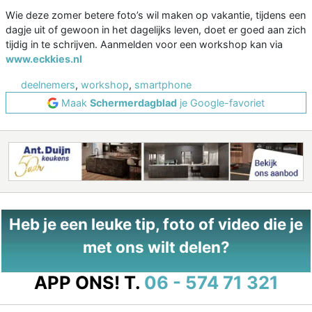
Wie deze zomer betere foto’s wil maken op vakantie, tijdens een
dagje uit of gewoon in het dagelijks leven, doet er goed aan zich
tijdig in te schrijven. Aanmelden voor een workshop kan via
www.eckkies.nl
deelnemers
,
workshop
,
smartphone
Maak
Schermerdagblad
je Google-favoriet
Heb je een leuke tip, foto of video die je
met ons wilt delen?
APP ONS!
T.
06 - 574 71 321