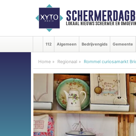
SCHERMERDAGB
lokaal nieuws schermer en omgevi
112
Algemeen
Bedrijvengids
Gemeente
Home
Regionaal
Rommel curiosamarkt Bri