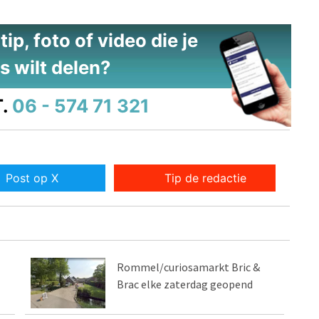
ip, foto of video die je
s wilt delen?
.
06 - 574 71 321
Post op X
Tip de redactie
Rommel/curiosamarkt Bric &
Brac elke zaterdag geopend