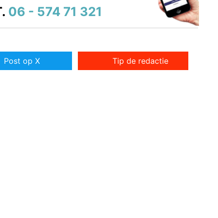
.
06 - 574 71 321
Post op X
Tip de redactie