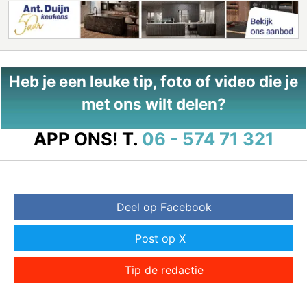
Heb je een leuke tip, foto of video die je
met ons wilt delen?
APP ONS!
T.
06 - 574 71 321
Deel op Facebook
Post op X
Tip de redactie