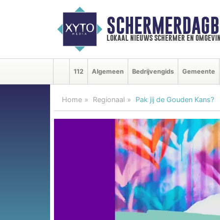
SCHERMERDAGB
lokaal nieuws schermer en omgevi
112
Algemeen
Bedrijvengids
Gemeente
Home
Regionaal
Pak jij de Gouden Kans?