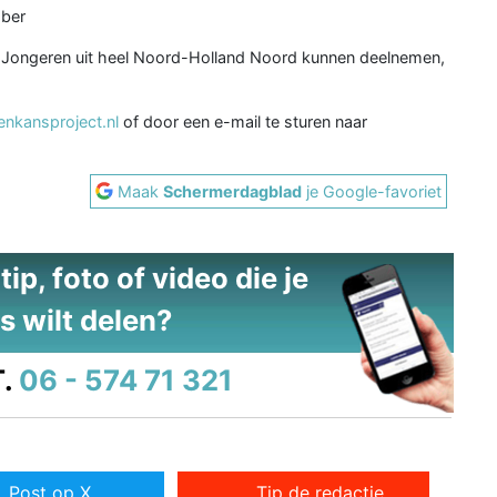
mber
ig. Jongeren uit heel Noord-Holland Noord kunnen deelnemen,
kansproject.nl
of door een e-mail te sturen naar
Maak
Schermerdagblad
je Google-favoriet
ip, foto of video die je
s wilt delen?
.
06 - 574 71 321
Post op X
Tip de redactie