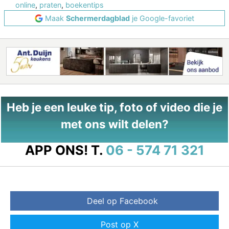
online
,
praten
,
boekentips
Maak
Schermerdagblad
je Google-favoriet
Heb je een leuke tip, foto of video die je
met ons wilt delen?
APP ONS!
T.
06 - 574 71 321
Deel op Facebook
Post op X