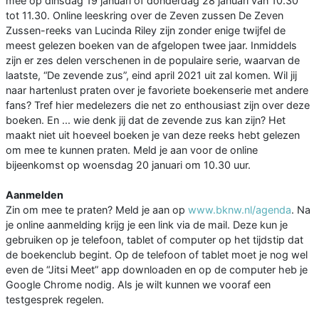
mee op dinsdag 19 januari of donderdag 28 januari van 10.30
tot 11.30. Online leeskring over de Zeven zussen De Zeven
Zussen-reeks van Lucinda Riley zijn zonder enige twijfel de
meest gelezen boeken van de afgelopen twee jaar. Inmiddels
zijn er zes delen verschenen in de populaire serie, waarvan de
laatste, “De zevende zus”, eind april 2021 uit zal komen. Wil jij
naar hartenlust praten over je favoriete boekenserie met andere
fans? Tref hier medelezers die net zo enthousiast zijn over deze
boeken. En ... wie denk jij dat de zevende zus kan zijn? Het
maakt niet uit hoeveel boeken je van deze reeks hebt gelezen
om mee te kunnen praten. Meld je aan voor de online
bijeenkomst op woensdag 20 januari om 10.30 uur.
Aanmelden
Zin om mee te praten? Meld je aan op
www.bknw.nl/agenda
. Na
je online aanmelding krijg je een link via de mail. Deze kun je
gebruiken op je telefoon, tablet of computer op het tijdstip dat
de boekenclub begint. Op de telefoon of tablet moet je nog wel
even de “Jitsi Meet” app downloaden en op de computer heb je
Google Chrome nodig. Als je wilt kunnen we vooraf een
testgesprek regelen.