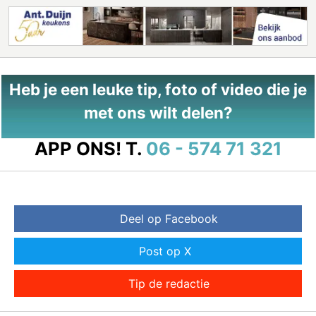
Heb je een leuke tip, foto of video die je
met ons wilt delen?
APP ONS!
T.
06 - 574 71 321
Deel op Facebook
Post op X
Tip de redactie