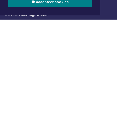
Ik accepteer cookies
Hoofdvestiging:
van Benthuizenlaan 1
1701 BZ Heerhugowaard
072 8200 600
redactie@xyto.nl
www.xyto.nl
SOCIAL MEDIA
NIEUWSBRIEF AANMELDEN
Schrijf je in voor onze nieuwsbrief en krijg wekelijks een
samenvatting van alle gebeurtenissen uit jouw regio.
Aanmelden
ONLINE DAGBLADEN