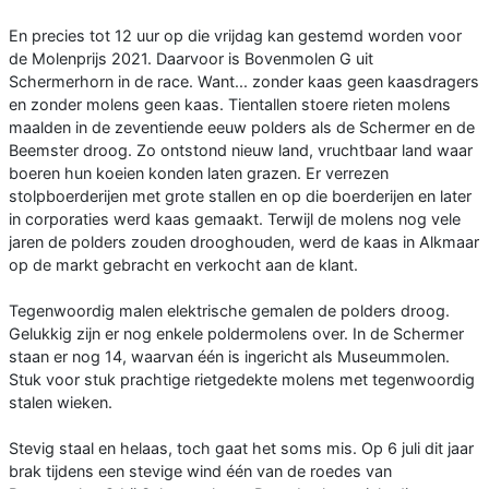
En precies tot 12 uur op die vrijdag kan gestemd worden voor
de Molenprijs 2021. Daarvoor is Bovenmolen G uit
Schermerhorn in de race. Want... zonder kaas geen kaasdragers
en zonder molens geen kaas. Tientallen stoere rieten molens
maalden in de zeventiende eeuw polders als de Schermer en de
Beemster droog. Zo ontstond nieuw land, vruchtbaar land waar
boeren hun koeien konden laten grazen. Er verrezen
stolpboerderijen met grote stallen en op die boerderijen en later
in corporaties werd kaas gemaakt. Terwijl de molens nog vele
jaren de polders zouden drooghouden, werd de kaas in Alkmaar
op de markt gebracht en verkocht aan de klant.
Tegenwoordig malen elektrische gemalen de polders droog.
Gelukkig zijn er nog enkele poldermolens over. In de Schermer
staan er nog 14, waarvan één is ingericht als Museummolen.
Stuk voor stuk prachtige rietgedekte molens met tegenwoordig
stalen wieken.
Stevig staal en helaas, toch gaat het soms mis. Op 6 juli dit jaar
brak tijdens een stevige wind één van de roedes van