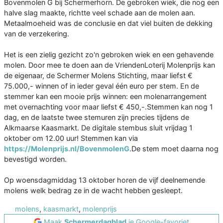
Bovenmolen G bij Schermerhorn. De gebroken wiek, die nog een
halve slag maakte, richtte veel schade aan de molen aan.
Metaalmoeheid was de conclusie en dat viel buiten de dekking
van de verzekering.
Het is een zielig gezicht zo'n gebroken wiek en een gehavende
molen. Door mee te doen aan de VriendenLoterij Molenprijs kan
de eigenaar, de Schermer Molens Stichting, maar liefst €
75.000,- winnen of in ieder geval één euro per stem. En de
stemmer kan een mooie prijs winnen: een molenarrangement
met overnachting voor maar liefst € 450,-.Stemmen kan nog 1
dag, en de laatste twee stemuren zijn precies tijdens de
Alkmaarse Kaasmarkt. De digitale stembus sluit vrijdag 1
oktober om 12.00 uur! Stemmen kan via
https://Molenprijs.nl/BovenmolenG
.De stem moet daarna nog
bevestigd worden.
Op woensdagmiddag 13 oktober horen de vijf deelnemende
molens welk bedrag ze in de wacht hebben gesleept.
molens
,
kaasmarkt
,
molenprijs
Maak
Schermerdagblad
je Google-favoriet