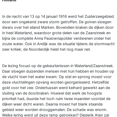
In de nacht van 13 op 14 januari 1916 werd het Zuiderzeegebied
door een ongekend zware storm getroffen. De golven sloegen
dwars over het eiland Marken. Bovendien braken de dijken door
in heel Waterland, waardoor grote delen van de Zaanstreek en
bijna de complete Anna Paulownapolder verdwenen onder het
zoute water. Ook in Andijk was de situatie tijdens de stormnacht
zeer kritiek, de Noorderdijk hield het nog maar net.
De lezing focust op de gebeurtenissen in Waterland/Zaanstreek.
Daar sloegen duizenden mensen met hun hebben en houden op
de vlucht toen het water kwam. Op stel en sprong moest voor
deze vluchtelingen opvang worden georganiseerd. Hetzelfde
gold voor het vee. Ondertussen werd keihard gewerkt aan de
sluiting van de doorbraken. Hoewel dat werk de hoogste
prioriteit had, duurde het toch ruim twee maanden voordat de
dijken weer dicht waren. Daarna moest het blank staande
gebied weer worden drooggemalen. De schade was enorm.
Welke lering werd uit deze ramp getrokken? Diederik Aten zal