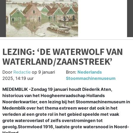
Vorige
V
LEZING: ‘DE WATERWOLF VAN
WATERLAND/ZAANSTREEK’
Door
Redactie
op
9 januari
Bron:
Nederlands
2025, 14:19 uur
Stoommachinemuseum
MEDEMBLIK -Zondag 19 januari houdt Diederik Aten,
historicus van het Hoogheemraadschap Hollands
Noorderkwartier, een lezing bij het Stoommachinemuseum in
Medemblik over het thema extreem weer dat ook in het
verleden al een grote rol in het gebied speelde met vaak
grote wateroverlast of zelfs overstromingen tot
gevolg.Stormvloed 1916, laatste grote watersnood in Noord-
Holland