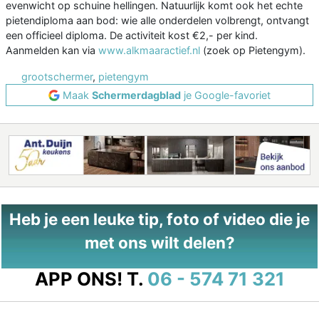
evenwicht op schuine hellingen. Natuurlijk komt ook het echte
pietendiploma aan bod: wie alle onderdelen volbrengt, ontvangt
een officieel diploma. De activiteit kost €2,- per kind.
Aanmelden kan via
www.alkmaaractief.nl
(zoek op Pietengym).
grootschermer
,
pietengym
Maak
Schermerdagblad
je Google-favoriet
Heb je een leuke tip, foto of video die je
met ons wilt delen?
APP ONS!
T.
06 - 574 71 321