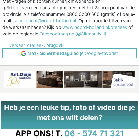
Met vragen of klachten kunnen omwonende en
geïnteresseerden contact opnemen met het Servicepunt van de
provincie, via telefoonnummer 0800 0200 600 (gratis) of per e-
mail:
servicepunt@noord-holland.nl
. Op de hoogte blijven van
de werkzaamheden? Kijk op
www.noord-holland.nl/oterleek
of
volg de regionale
Facebookpagina (@AlkmaarNH).
verkeer
,
oterleek
,
brugdek
Maak
Schermerdagblad
je Google-favoriet
Heb je een leuke tip, foto of video die je
met ons wilt delen?
APP ONS!
T.
06 - 574 71 321