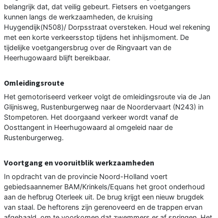
belangrijk dat, dat veilig gebeurt. Fietsers en voetgangers
kunnen langs de werkzaamheden, de kruising
Huygendijk(N508)/ Dorpsstraat oversteken. Houd wel rekening
met een korte verkeersstop tijdens het inhijsmoment. De
tijdelijke voetgangersbrug over de Ringvaart van de
Heerhugowaard blijft bereikbaar.
Omleidingsroute
Het gemotoriseerd verkeer volgt de omleidingsroute via de Jan
Glijnisweg, Rustenburgerweg naar de Noordervaart (N243) in
Stompetoren. Het doorgaand verkeer wordt vanaf de
Oosttangent in Heerhugowaard al omgeleid naar de
Rustenburgerweg.
Voortgang en vooruitblik werkzaamheden
In opdracht van de provincie Noord-Holland voert
gebiedsaannemer BAM/Krinkels/Equans het groot onderhoud
aan de hefbrug Oterleek uit. De brug krijgt een nieuw brugdek
van staal. De heftorens zijn gerenoveerd en de trappen ervan
afgehaald, om te voorkomen dat zwemmers er af springen. Het