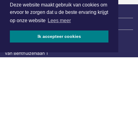
Deze website maakt gebruik van cookies om
ervoor te zorgen dat u de beste ervaring krijgt
op onze website
Lees meer
|
Nieuws | Sport | Evenementen
Ik accepteer cookies
Hoofdvestiging:
van Benthuizenlaan 1
1701 BZ Heerhugowaard
072 8200 600
redactie@xyto.nl
www.xyto.nl
SOCIAL MEDIA
NIEUWSBRIEF AANMELDEN
Schrijf je in voor onze nieuwsbrief en krijg wekelijks een