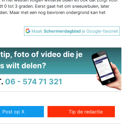
t 0 tot 3 graden. Eerst gaat het om sneeuwbuien, later
rden. Maar met een nog bevroren ondergrond kan het
Maak
Schermerdagblad
je Google-favoriet
ip, foto of video die je
s wilt delen?
.
06 - 574 71 321
Post op X
Tip de redactie