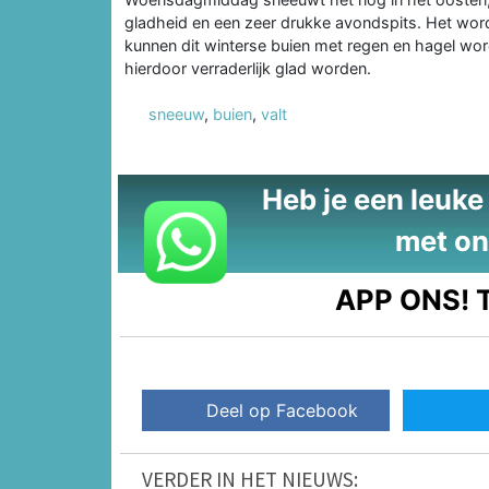
gladheid en een zeer drukke avondspits. Het word
kunnen dit winterse buien met regen en hagel wo
hierdoor verraderlijk glad worden.
sneeuw
,
buien
,
valt
Heb je een leuke t
met on
APP ONS!
T
Deel op Facebook
VERDER IN HET NIEUWS: