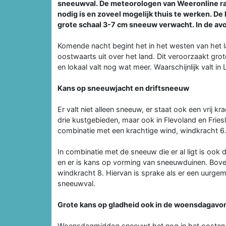
sneeuwval. De meteorologen van Weeronline rad
nodig is en zoveel mogelijk thuis te werken. De
grote schaal 3-7 cm sneeuw verwacht. In de av
Komende nacht begint het in het westen van het
oostwaarts uit over het land. Dit veroorzaakt grot
en lokaal valt nog wat meer. Waarschijnlijk valt in
Kans op sneeuwjacht en driftsneeuw
Er valt niet alleen sneeuw, er staat ook een vrij kr
drie kustgebieden, maar ook in Flevoland en Fries
combinatie met een krachtige wind, windkracht 6.
In combinatie met de sneeuw die er al ligt is ook 
en er is kans op vorming van sneeuwduinen. Bov
windkracht 8. Hiervan is sprake als er een uurg
sneeuwval.
Grote kans op gladheid ook in de woensdagavo
Woensdagmiddag sneeuwt het nog in het oosten, i