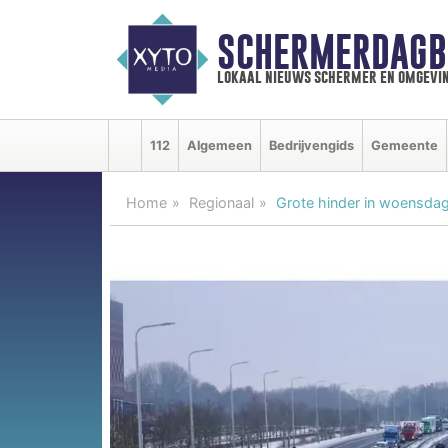
SCHERMERDAGB
lokaal nieuws schermer en omgevi
112
Algemeen
Bedrijvengids
Gemeente
Home
Regionaal
Grote hinder in woensda