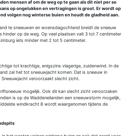
en mensen af om de weg op te gaan als dit niet per se
 kans op ongelukken en vertragingen is groot. Er wordt op
ond volgen nog winterse buien en houdt de gladheid aan.
 land te sneeuwen en woensdagochtend breidt de sneeuw
e hinder op de weg. Op veel plaatsen valt 3 tot 7 centimeter
 Limburg iets minder met 2 tot 5 centimeter.
achtige tot krachtige, enigszins vlagerige, zuidenwind. In de
land zal het tot sneeuwjacht komen. Dat is sneeuw in
 Sneeuwjacht veroorzaakt slecht zicht.
driftsneeuw mogelijk. Ook dit kan slecht zicht veroorzaken
endien is op de Waddeneilanden een sneeuwstorm mogelijk,
emiddelde windkracht 8 wordt waargenomen tijdens de
ndspits
n het westen volgen winterse buien en ook dat zorgt voor