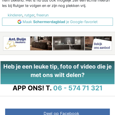
hem bekend. Het is nu dus ook mogelijk zélf een echte freerun
les bij Rutger te volgen en er zijn nog plekken vrij.
kinderen
,
rutger
,
freerun
Maak
Schermerdagblad
je Google-favoriet
Heb je een leuke tip, foto of video die je
met ons wilt delen?
APP ONS!
T.
06 - 574 71 321
Deel op Facebook