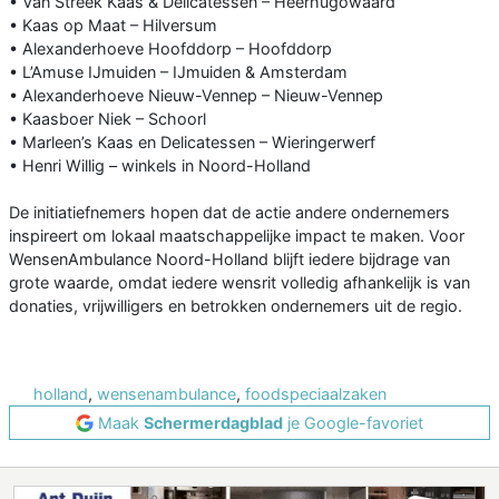
• Van Streek Kaas & Delicatessen – Heerhugowaard
• Kaas op Maat – Hilversum
• Alexanderhoeve Hoofddorp – Hoofddorp
• L’Amuse IJmuiden – IJmuiden & Amsterdam
• Alexanderhoeve Nieuw-Vennep – Nieuw-Vennep
• Kaasboer Niek – Schoorl
• Marleen’s Kaas en Delicatessen – Wieringerwerf
• Henri Willig – winkels in Noord-Holland
De initiatiefnemers hopen dat de actie andere ondernemers
inspireert om lokaal maatschappelijke impact te maken. Voor
WensenAmbulance Noord-Holland blijft iedere bijdrage van
grote waarde, omdat iedere wensrit volledig afhankelijk is van
donaties, vrijwilligers en betrokken ondernemers uit de regio.
holland
,
wensenambulance
,
foodspeciaalzaken
Maak
Schermerdagblad
je Google-favoriet