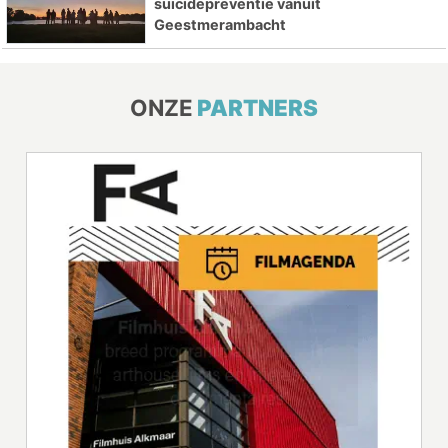
suïcidepreventie vanuit
Geestmerambacht
ONZE
PARTNERS