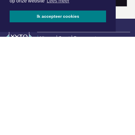
op onze website
Lees meer
Ik accepteer cookies
|
Nieuws | Sport | Evenementen
Hoofdvestiging:
van Benthuizenlaan 1
1701 BZ Heerhugowaard
072 8200 600
redactie@xyto.nl
www.xyto.nl
SOCIAL MEDIA
NIEUWSBRIEF AANMELDEN