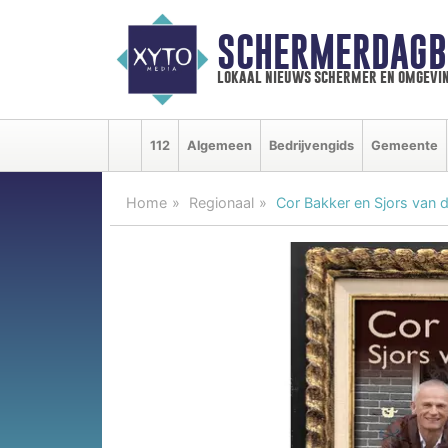
SCHERMERDAGB
lokaal nieuws schermer en omgevi
112
Algemeen
Bedrijvengids
Gemeente
Home
Regionaal
Cor Bakker en Sjors van d