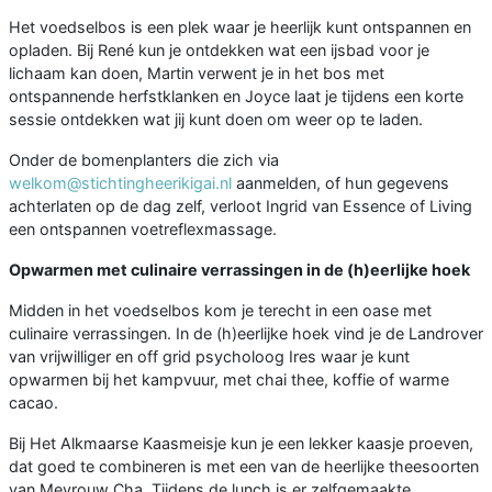
Het voedselbos is een plek waar je heerlijk kunt ontspannen en
opladen. Bij René kun je ontdekken wat een ijsbad voor je
lichaam kan doen, Martin verwent je in het bos met
ontspannende herfstklanken en Joyce laat je tijdens een korte
sessie ontdekken wat jij kunt doen om weer op te laden.
Onder de bomenplanters die zich via
welkom@stichtingheerikigai.nl
aanmelden, of hun gegevens
achterlaten op de dag zelf, verloot Ingrid van Essence of Living
een ontspannen voetreflexmassage.
Opwarmen met culinaire verrassingen in de (h)eerlijke hoek
Midden in het voedselbos kom je terecht in een oase met
culinaire verrassingen. In de (h)eerlijke hoek vind je de Landrover
van vrijwilliger en off grid psycholoog Ires waar je kunt
opwarmen bij het kampvuur, met chai thee, koffie of warme
cacao.
Bij Het Alkmaarse Kaasmeisje kun je een lekker kaasje proeven,
dat goed te combineren is met een van de heerlijke theesoorten
van Mevrouw Cha. Tijdens de lunch is er zelfgemaakte