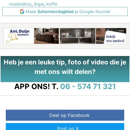
voedselbos
,
ikigai
,
koffie
Maak
Schermerdagblad
je Google-favoriet
Heb je een leuke tip, foto of video die je
met ons wilt delen?
APP ONS!
T.
06 - 574 71 321
Deel op Facebook
Post op X