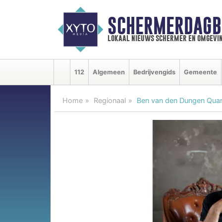
SCHERMERDAGB
lokaal nieuws schermer en omgevi
112
Algemeen
Bedrijvengids
Gemeente
Home
Regionaal
Ben van den Dungen Quart