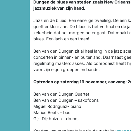
Dungen de blues van steden zoals New Orleans
jazzmuziek van zijn hand.
Jazz en de blues. Een eeneiige tweeling. De een ka
geeft er kleur aan. De blues is het verhaal en de
zekerheid dat het morgen beter gaat. Dat maakt d
blues. Een lach en een traan!
Ben van den Dungen zit al heel lang in de jazz sce
concerten in binnen- en buitenland. Daarnaast gee
regelmatig masterclasses. Als componist heeft hi
voor zijn eigen groepen en bands.
Optreden op zaterdag 19 november, aanvang: 20
Ben van den Dungen Quartet
Ben van den Dungen – saxofoons
Miguel Rodriguez- piano
Marius Beets – bas
Gijs Dijkhuizen – drums
Kaarten kan men bestellen via de website
www.po