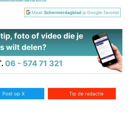
Maak
Schermerdagblad
je Google-favoriet
ip, foto of video die je
s wilt delen?
.
06 - 574 71 321
Post op X
Tip de redactie