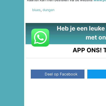
blues
,
dungen
Heb je een leuke t
met on
APP ONS!
T
Deel op Facebook