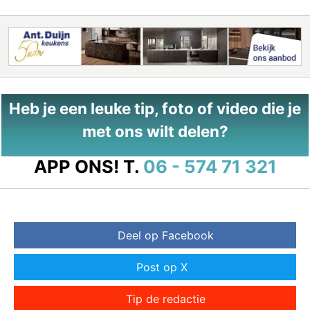
Heb je een leuke tip, foto of video die je
met ons wilt delen?
APP ONS!
T.
06 - 574 71 321
Deel op Facebook
Post op X
Tip de redactie