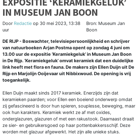
EXPOSITIE ‘KERAMIEKGELUK’
IN MUSEUM JAN BOON
Door
Redactie
op
30 mei 2023, 13:38
Bron: Museum Jan
uur
Boon
DE RIJP - Boswachter, televisiepersoonlijkheid en schrijver
van natuurboeken Arjan Postma opent op zondag 4 juni om
13.00 uur de expositie ‘Keramiekgeluk’ in Museum Jan Boon
in De Rijp. ‘Keramiekgeluk’ omvat keramiek dat een duidelijke
link heeft met flora en fauna. De makers zijn Ellen Duijn uit De
Rijp en Marjolijn Ooijevaar uit Nibbixwoud. De opening is vrij
toegankelijk.
Ellen Duijn maakt sinds 2017 keramiek. Enerzijds zijn dat
keramieken paarden; voor Ellen een boeiend onderwerp omdat
zij gefascineerd is door hun spieren, souplesse, beweging, maar
ook hun karakters. Keramiek werkt ze af met oxides,
onderglazuren, glazuren of met een rakustook. Daarnaast draait
ze sier- en gebruikersgoed op haar pottenbakkersschijf. Deze
worden met glazuur afgewerkt. Het zijn alle unieke stuks.