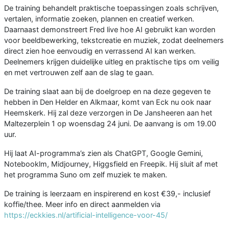
De training behandelt praktische toepassingen zoals schrijven,
vertalen, informatie zoeken, plannen en creatief werken.
Daarnaast demonstreert Fred live hoe AI gebruikt kan worden
voor beeldbewerking, tekstcreatie en muziek, zodat deelnemers
direct zien hoe eenvoudig en verrassend AI kan werken.
Deelnemers krijgen duidelijke uitleg en praktische tips om veilig
en met vertrouwen zelf aan de slag te gaan.
De training slaat aan bij de doelgroep en na deze gegeven te
hebben in Den Helder en Alkmaar, komt van Eck nu ook naar
Heemskerk. Hij zal deze verzorgen in De Jansheeren aan het
Maltezerplein 1 op woensdag 24 juni. De aanvang is om 19.00
uur.
Hij laat AI-programma’s zien als ChatGPT, Google Gemini,
Notebooklm, Midjourney, Higgsfield en Freepik. Hij sluit af met
het programma Suno om zelf muziek te maken.
De training is leerzaam en inspirerend en kost €39,- inclusief
koffie/thee. Meer info en direct aanmelden via
https://eckkies.nl/artificial-intelligence-voor-45/