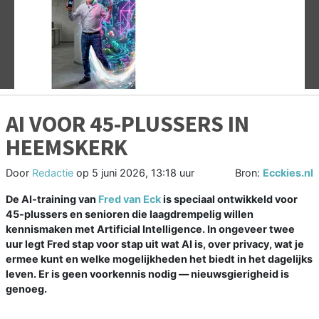
Vorige
V
AI VOOR 45-PLUSSERS IN
HEEMSKERK
Door
Redactie
op
5 juni 2026, 13:18 uur
Bron:
Ecckies.nl
De AI‑training van
Fred van Eck
is speciaal ontwikkeld voor
45‑plussers en senioren die laagdrempelig willen
kennismaken met Artificial Intelligence. In ongeveer twee
uur legt Fred stap voor stap uit wat AI is, over privacy, wat je
ermee kunt en welke mogelijkheden het biedt in het dagelijks
leven. Er is geen voorkennis nodig — nieuwsgierigheid is
genoeg.