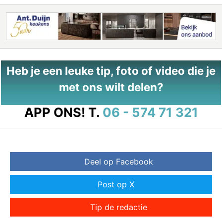
Heb je een leuke tip, foto of video die je
met ons wilt delen?
APP ONS!
T.
06 - 574 71 321
Deel op Facebook
Post op X
Tip de redactie