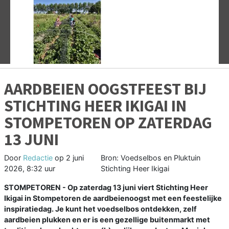
Vorige
V
AARDBEIEN OOGSTFEEST BIJ
STICHTING HEER IKIGAI IN
STOMPETOREN OP ZATERDAG
13 JUNI
Door
Redactie
op
2 juni
Bron: Voedselbos en Pluktuin
2026, 8:32 uur
Stichting Heer Ikigai
STOMPETOREN - Op zaterdag 13 juni viert Stichting Heer
Ikigai in Stompetoren de aardbeienoogst met een feestelijke
inspiratiedag. Je kunt het voedselbos ontdekken, zelf
aardbeien plukken en er is een gezellige buitenmarkt met