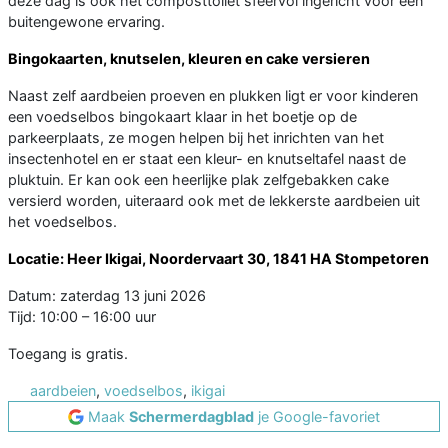
deze dag is ook het composttoilet sfeervol ingericht voor een
buitengewone ervaring.
Bingokaarten, knutselen, kleuren en cake versieren
Naast zelf aardbeien proeven en plukken ligt er voor kinderen
een voedselbos bingokaart klaar in het boetje op de
parkeerplaats, ze mogen helpen bij het inrichten van het
insectenhotel en er staat een kleur- en knutseltafel naast de
pluktuin. Er kan ook een heerlijke plak zelfgebakken cake
versierd worden, uiteraard ook met de lekkerste aardbeien uit
het voedselbos.
Locatie: Heer Ikigai, Noordervaart 30, 1841 HA Stompetoren
Datum: zaterdag 13 juni 2026
Tijd: 10:00 – 16:00 uur
Toegang is gratis.
aardbeien
,
voedselbos
,
ikigai
Maak
Schermerdagblad
je Google-favoriet