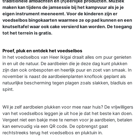
traditionele ambachten en (h)eerlijke producten. Muziek
maken kan tijdens de jamsessie bij het kampvuur als je je
eigen instrument meeneemt. Voor de kinderen zijn er
voedselbos bingokaarten waarmee ze op pad kunnen en een
knutseltafel waar ook cake versierd kan worden. De toegang
tot het terrein is gratis.
Proef, pluk en ontdek het voedselbos
In het voedselbos van Heer Ikigai draait alles om puur genieten
in en uit de natuur. De aardbeien die je deze dag kunt plukken
zijn dan ook onbespoten en heerlijk puur en zoet van smaak. In
november is naast de aardbeienplanten knoflook geplant als
natuurlijke bescherming tegen plagen zoals slakken, bladluis en
spint.
Wil je zelf aardbeien plukken voor mee naar huis? De vrijwilligers
van het voedselbos leggen je uit hoe je dat het beste kan doen.
Vergeet niet een bakje mee te nemen voor je aardbeien, betalen
kan eenvoudig via een QR code. De opbrengst gaat
rechtstreeks terug het voedselbos en pluktuin in.