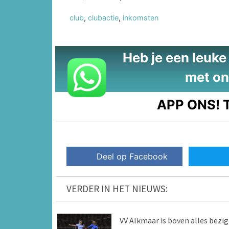
club
,
clubactie
,
inkomsten
Heb je een leuke t
met on
APP ONS!
T
Deel op Facebook
VERDER IN HET NIEUWS:
VV Alkmaar is boven alles bezig