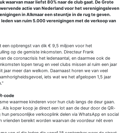
stuk waarvan maar liefst 80% naar de club gaat. De Grote
senwervende actie van Nederland voor het verenigingsleven
nigingen in Alkmaar een steuntje in de rug te geven.
 leden van ruim 5.000 verenigingen met de verkoop van
et een opbrengst van dik € 9,5 miljoen voor het
lling op de gemiste inkomsten. Directeur Frank
an de coronacrisis het ledenaantal, en daarmee ook de
nkomsten lopen terug en veel clubs missen al ruim een jaar
st dit jaar meer dan welkom. Daarnaast horen we van veel
aamhorigheidsgevoel, iets wat we het afgelopen 1,5 jaar
."
QR-code
iasme waarmee kinderen voor hun club langs de deur gaan.
. Als koper koop je direct een lot aan de deur door de QR-
hun persoonlijke verkooplink delen via WhatsApp en social
n vrienden bereikt worden waarvan de voordeur nét even
me van al die leden die vanaf 18 september weer de straat