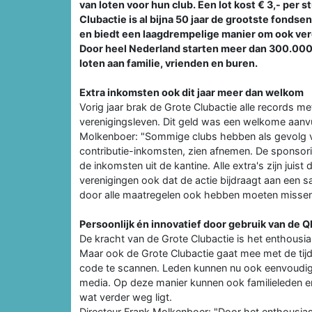
van loten voor hun club. Een lot kost € 3,- per 
Clubactie is al bijna 50 jaar de grootste fond
en biedt een laagdrempelige manier om ook vere
Door heel Nederland starten meer dan 300.000
loten aan familie, vrienden en buren.
Extra inkomsten ook dit jaar meer dan welkom
Vorig jaar brak de Grote Clubactie alle records m
verenigingsleven. Dit geld was een welkome aanvu
Molkenboer: "Sommige clubs hebben als gevolg v
contributie-inkomsten, zien afnemen. De sponsori
de inkomsten uit de kantine. Alle extra's zijn jui
verenigingen ook dat de actie bijdraagt aan een s
door alle maatregelen ook hebben moeten missen
Persoonlijk én innovatief door gebruik van de 
De kracht van de Grote Clubactie is het enthous
Maar ook de Grote Clubactie gaat mee met de tijd
code te scannen. Leden kunnen nu ook eenvoudig 
media. Op deze manier kunnen ook familieleden e
wat verder weg ligt.
Directeur Frank Molkenboer: "Door het enthousias