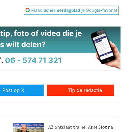
Maak
Schermerdagblad
je Google-favoriet
ip, foto of video die je
s wilt delen?
.
06 - 574 71 321
Post op X
Tip de redactie
AZ ontslaat trainer Arne Slot na