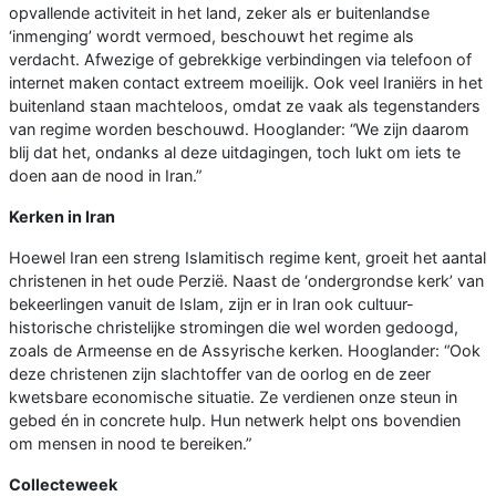
opvallende activiteit in het land, zeker als er buitenlandse
‘inmenging’ wordt vermoed, beschouwt het regime als
verdacht. Afwezige of gebrekkige verbindingen via telefoon of
internet maken contact extreem moeilijk. Ook veel Iraniërs in het
buitenland staan machteloos, omdat ze vaak als tegenstanders
van regime worden beschouwd. Hooglander: “We zijn daarom
blij dat het, ondanks al deze uitdagingen, toch lukt om iets te
doen aan de nood in Iran.”
Kerken in Iran
Hoewel Iran een streng Islamitisch regime kent, groeit het aantal
christenen in het oude Perzië. Naast de ‘ondergrondse kerk’ van
bekeerlingen vanuit de Islam, zijn er in Iran ook cultuur-
historische christelijke stromingen die wel worden gedoogd,
zoals de Armeense en de Assyrische kerken. Hooglander: “Ook
deze christenen zijn slachtoffer van de oorlog en de zeer
kwetsbare economische situatie. Ze verdienen onze steun in
gebed én in concrete hulp. Hun netwerk helpt ons bovendien
om mensen in nood te bereiken.”
Collecteweek