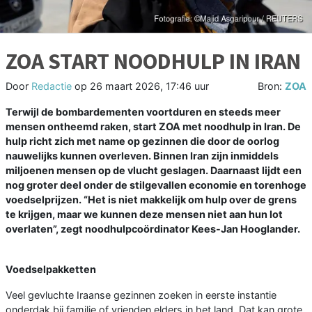
ZOA START NOODHULP IN IRAN
Door
Redactie
op
26 maart 2026, 17:46 uur
Bron:
ZOA
Terwijl de bombardementen voortduren en steeds meer
mensen ontheemd raken, start ZOA met noodhulp in Iran. De
hulp richt zich met name op gezinnen die door de oorlog
nauwelijks kunnen overleven. Binnen Iran zijn inmiddels
miljoenen mensen op de vlucht geslagen. Daarnaast lijdt een
nog groter deel onder de stilgevallen economie en torenhoge
voedselprijzen. “Het is niet makkelijk om hulp over de grens
te krijgen, maar we kunnen deze mensen niet aan hun lot
overlaten”, zegt noodhulpcoördinator Kees-Jan Hooglander.
Voedselpakketten
Veel gevluchte Iraanse gezinnen zoeken in eerste instantie
onderdak bij familie of vrienden elders in het land. Dat kan grote