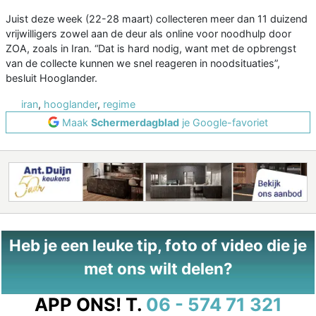
Juist deze week (22-28 maart) collecteren meer dan 11 duizend
vrijwilligers zowel aan de deur als online voor noodhulp door
ZOA, zoals in Iran. “Dat is hard nodig, want met de opbrengst
van de collecte kunnen we snel reageren in noodsituaties”,
besluit Hooglander.
iran
,
hooglander
,
regime
Maak
Schermerdagblad
je Google-favoriet
Heb je een leuke tip, foto of video die je
met ons wilt delen?
APP ONS!
T.
06 - 574 71 321