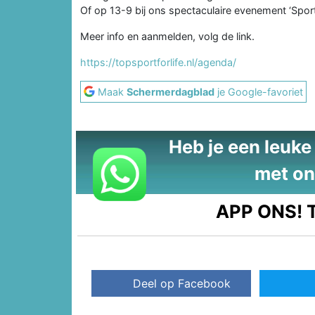
Of op 13-9 bij ons spectaculaire evenement ‘Spor
Meer info en aanmelden, volg de link.
https://topsportforlife.nl/agenda/
Maak
Schermerdagblad
je Google-favoriet
Heb je een leuke t
met on
APP ONS!
T
Deel op Facebook