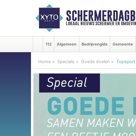
SCHERMERDAGB
lokaal nieuws schermer en omgevi
112
Algemeen
Bedrijvengids
Gemeente
Home
Specials
Goede doelen
Topsport