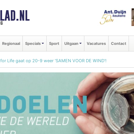
LAD.NL
ng
Regionaal
Specials
Sport
Uitgaan
Vacatures
Contact
 for Life gaat op 20-9 weer 'SAMEN VOOR DE WIND'!