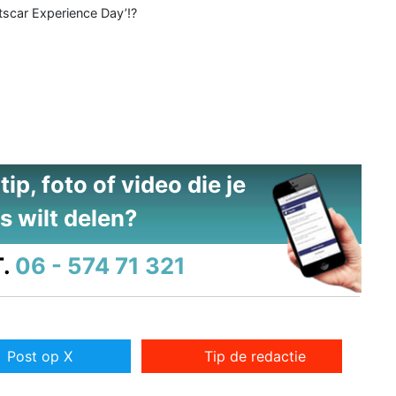
tscar Experience Day’!?
ip, foto of video die je
s wilt delen?
.
06 - 574 71 321
Post op X
Tip de redactie