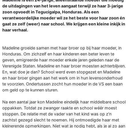
de uitdagingen van het leven aangaat terwijl ze haar 3-jarige
zoon opvoedt in Tegucigalpa, Honduras. Als een
verantwoordelijke moeder wil ze het beste voor haar zoon én
gaat ze zelf (weer) naar school. We krijgen een kleine inkijk in
haar verhaal.
Madeline groeide samen met haar broer op bij haar moeder, in
Honduras. Om zichzelf en haar kinderen een beter leven te
geven, emigreerde haar moeder enkele jaren geleden naar de
Verenigde Staten. Madeline en haar broer moesten achterblijven.
En, wat doe je dan? School werd even stopgezet en Madeline
en haar broer gingen aan het werk om in hun levensonderhoud
te voorzien. Ondertussen zocht hun moeder in de VS een baan
om geld op te kunnen sturen.
Na een aantal jaar kon Madeline eindelijk haar middelbare school
oppakken. Totdat ze zwanger raakte en school wéér moest
stoppen. De relatie met de vader van het kind was op z’n
zachtst gezegd slecht te noemen. Hij ontmoedigde haar met
kleinerende opmerkingen. Niet wat je nodig hebt, als je al zo aan