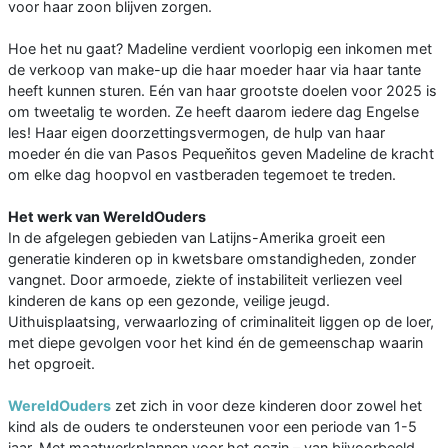
voor haar zoon blijven zorgen.
Hoe het nu gaat? Madeline verdient voorlopig een inkomen met
de verkoop van make-up die haar moeder haar via haar tante
heeft kunnen sturen. Eén van haar grootste doelen voor 2025 is
om tweetalig te worden. Ze heeft daarom iedere dag Engelse
les! Haar eigen doorzettingsvermogen, de hulp van haar
moeder én die van Pasos Pequeňitos geven Madeline de kracht
om elke dag hoopvol en vastberaden tegemoet te treden.
Het werk van WereldOuders
In de afgelegen gebieden van Latijns-Amerika groeit een
generatie kinderen op in kwetsbare omstandigheden, zonder
vangnet. Door armoede, ziekte of instabiliteit verliezen veel
kinderen de kans op een gezonde, veilige jeugd.
Uithuisplaatsing, verwaarlozing of criminaliteit liggen op de loer,
met diepe gevolgen voor het kind én de gemeenschap waarin
het opgroeit.
WereldOuders
zet zich in voor deze kinderen door zowel het
kind als de ouders te ondersteunen voor een periode van 1-5
jaar. Met maatwerkplannen voor het gezin – van bijvoorbeeld