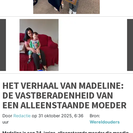
Vorige
V
HET VERHAAL VAN MADELINE:
DE VASTBERADENHEID VAN
EEN ALLEENSTAANDE MOEDER
Door
Redactie
op
31 oktober 2025, 6:36
Bron:
uur
Wereldouders
Madeline is een 24-jarige, alleenstaande moeder die moedig