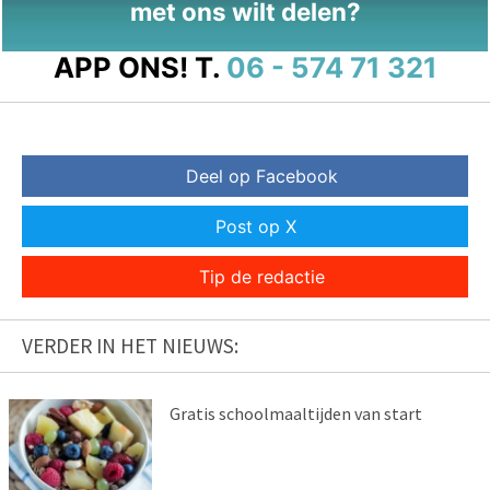
met ons wilt delen?
APP ONS!
T.
06 - 574 71 321
Deel op Facebook
Post op X
Tip de redactie
VERDER IN HET NIEUWS:
Gratis schoolmaaltijden van start