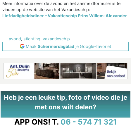
Meer informatie over de avond en het aanmeldformulier is te
vinden op de website van het Vakantieschip:
Liefdadigheidsdiner – Vakantieschip Prins Willem-Alexander
avond
,
stichting
,
vakantieschip
Maak
Schermerdagblad
je Google-favoriet
Heb je een leuke tip, foto of video die je
met ons wilt delen?
APP ONS!
T.
06 - 574 71 321