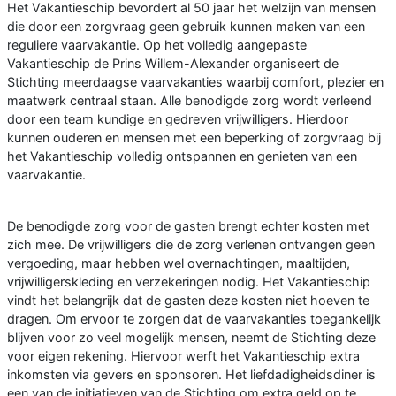
Het Vakantieschip bevordert al 50 jaar het welzijn van mensen
die door een zorgvraag geen gebruik kunnen maken van een
reguliere vaarvakantie. Op het volledig aangepaste
Vakantieschip de Prins Willem-Alexander organiseert de
Stichting meerdaagse vaarvakanties waarbij comfort, plezier en
maatwerk centraal staan. Alle benodigde zorg wordt verleend
door een team kundige en gedreven vrijwilligers. Hierdoor
kunnen ouderen en mensen met een beperking of zorgvraag bij
het Vakantieschip volledig ontspannen en genieten van een
vaarvakantie.
De benodigde zorg voor de gasten brengt echter kosten met
zich mee. De vrijwilligers die de zorg verlenen ontvangen geen
vergoeding, maar hebben wel overnachtingen, maaltijden,
vrijwilligerskleding en verzekeringen nodig. Het Vakantieschip
vindt het belangrijk dat de gasten deze kosten niet hoeven te
dragen. Om ervoor te zorgen dat de vaarvakanties toegankelijk
blijven voor zo veel mogelijk mensen, neemt de Stichting deze
voor eigen rekening. Hiervoor werft het Vakantieschip extra
inkomsten via gevers en sponsoren. Het liefdadigheidsdiner is
een van de initiatieven van de Stichting om extra geld op te