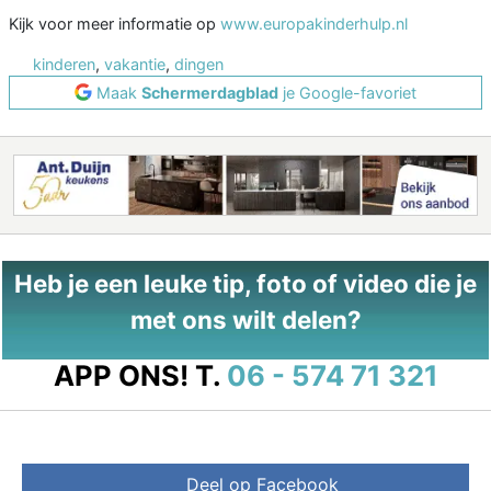
Kijk voor meer informatie op
www.europakinderhulp.nl
kinderen
,
vakantie
,
dingen
Maak
Schermerdagblad
je Google-favoriet
Heb je een leuke tip, foto of video die je
met ons wilt delen?
APP ONS!
T.
06 - 574 71 321
Deel op Facebook