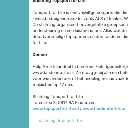
Stichting Topsport for Life
Topsport for Life is een vrijwilligersorganisatie 
levensbedreigende ziekte, zoals ALS of kanker. Wa
De stichting organiseert onvergetelijke groepsactiv
ondersteuning en een luisterend oor. Alles wat de 
door (voormalig) topsporters en door anderen d
for Life.
Doneer
Help Alice haar doel te bereiken. Fiets (gedeeltel
www.tandemforlife.nl. Zo draag je bij aan een be
voor wie onderzoek of behandeling helaas vaak 
toejuichen op 17 mei.
Stichting Topsport for Life
Torenallee 3, 5617 BA Eindhoven
www.topsportforlife.nl
/
www.tandemforlife.nl
stichting
,
topsport
,
for