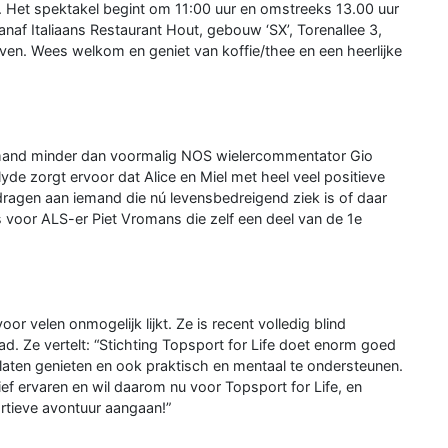
. Het spektakel begint om 11:00 uur en omstreeks 13.00 uur
vanaf Italiaans Restaurant Hout, gebouw ‘SX’, Torenallee 3,
ven. Wees welkom en geniet van koffie/thee en een heerlijke
mand minder dan voormalig NOS wielercommentator Gio
e zorgt ervoor dat Alice en Miel met heel veel positieve
ragen aan iemand die nú levensbedreigend ziek is of daar
s voor ALS-er Piet Vromans die zelf een deel van de 1e
r velen onmogelijk lijkt. Ze is recent volledig blind
d. Ze vertelt: “Stichting Topsport for Life doet enorm goed
 laten genieten en ook praktisch en mentaal te ondersteunen.
ief ervaren en wil daarom nu voor Topsport for Life, en
rtieve avontuur aangaan!”