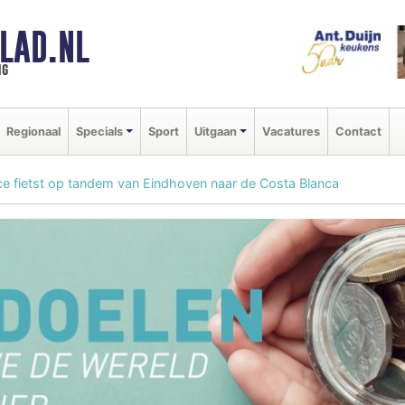
LAD.NL
ng
Regionaal
Specials
Sport
Uitgaan
Vacatures
Contact
ice fietst op tandem van Eindhoven naar de Costa Blanca