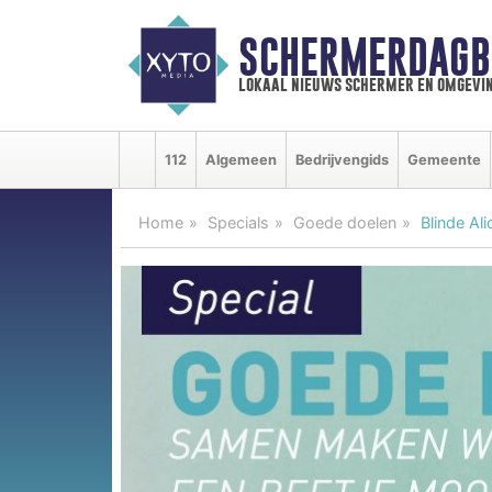
SCHERMERDAGB
lokaal nieuws schermer en omgevi
112
Algemeen
Bedrijvengids
Gemeente
Home
Specials
Goede doelen
Blinde Al