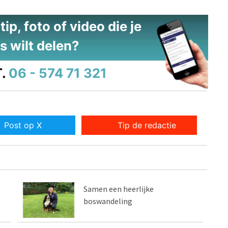
ip, foto of video die je
s wilt delen?
.
06 - 574 71 321
Post op X
Tip de redactie
Samen een heerlijke
boswandeling