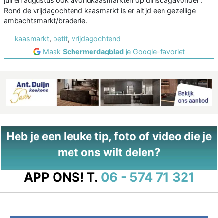
juli en augustus ook avondkaasmarkten op dinsdagavonden.
Rond de vrijdagochtend kaasmarkt is er altijd een gezellige
ambachtsmarkt/braderie.
kaasmarkt
,
petit
,
vrijdagochtend
Maak
Schermerdagblad
je Google-favoriet
Heb je een leuke tip, foto of video die je
met ons wilt delen?
APP ONS!
T.
06 - 574 71 321