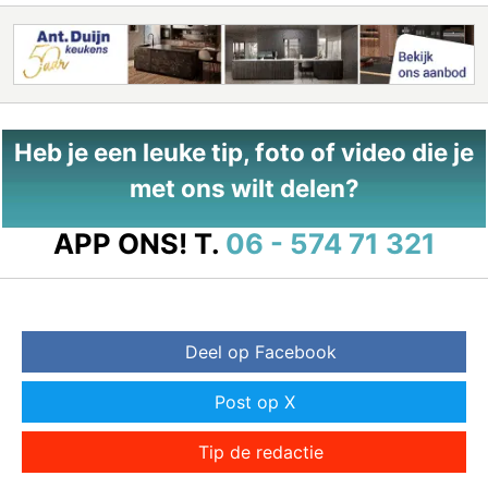
Heb je een leuke tip, foto of video die je
met ons wilt delen?
APP ONS!
T.
06 - 574 71 321
Deel op Facebook
Post op X
Tip de redactie