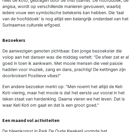
heet de koto, gedragen door de misi (dame). De hoofddoek, de
angisa, wordt op verschillende manieren gevouwen, waarbij
iedere vouw een symbolische betekenis kan hebben. Die 'taal
van de hoofddoek' is nog altijd een belangrijk onderdeel van het
Surinaamse culturele erfgoed.
Bezoekers
De aanwezigen genoten zichtbaar. Een jonge bezoekster die
volop aan het dansen was die middag vertelt: "De sfeer zat er al
goed in toen ik aankwam. Met mooie mensen die veel passie
hadden voor muziek, zang en dans, prachtig! De kettingen zijn
doorbroken! Positieve vibes!"
Een andere bezoeker merkt op: "Men noemt het altijd de Keti
Koti-viering, maar het mooie is dat het eerste uur vooral in het
teken staat van herdenking. Daarna vieren we het leven. Dat is
waar Keti Koti om gaat en dat is een groot goed."
Een maand vol activiteiten
De bijeenkomst in Park De Oude Kwekerij vormde het