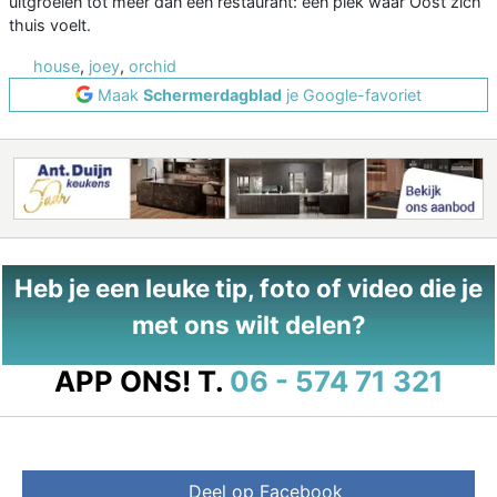
uitgroeien tot meer dan een restaurant: een plek waar Oost zich
thuis voelt.
house
,
joey
,
orchid
Maak
Schermerdagblad
je Google-favoriet
Heb je een leuke tip, foto of video die je
met ons wilt delen?
APP ONS!
T.
06 - 574 71 321
Deel op Facebook