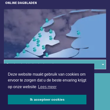
ONLINE DAGBLADEN
Overige dagbladen in de regio
Deze website maakt gebruik van cookies om
Algemene voorwaarden
ervoor te zorgen dat u de beste ervaring krijgt
op onze website
Lees meer
Disclaimer
Privacy Statement
Ik accepteer cookies
Copyright (c) 2026 | Schermerdagblad.nl - Alle rechten