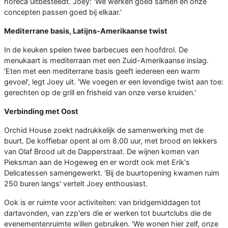
horeca uitbesteedt. Joey: 'We werken goed samen en onze
concepten passen goed bij elkaar.'
Mediterrane basis, Latijns-Amerikaanse twist
In de keuken spelen twee barbecues een hoofdrol. De
menukaart is mediterraan met een Zuid-Amerikaanse inslag.
'Eten met een mediterrane basis geeft iedereen een warm
gevoel', legt Joey uit. 'We voegen er een levendige twist aan toe:
gerechten op de grill en frisheid van onze verse kruiden.'
Verbinding met Oost
Orchid House zoekt nadrukkelijk de samenwerking met de
buurt. De koffiebar opent al om 8.00 uur, met brood en lekkers
van Olaf Brood uit de Dapperstraat. De wijnen komen van
Pieksman aan de Hogeweg en er wordt ook met Erik's
Delicatessen samengewerkt. 'Bij de buurtopening kwamen ruim
250 buren langs' vertelt Joey enthousiast.
Ook is er ruimte voor activiteiten: van bridgemiddagen tot
dartavonden, van zzp'ers die er werken tot buurtclubs die de
evenementenruimte willen gebruiken. 'We wonen hier zelf, onze