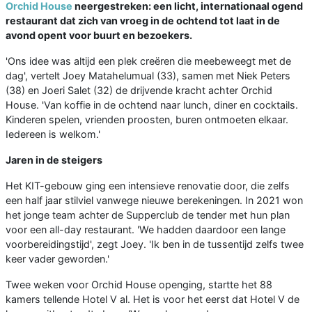
Orchid House
neergestreken: een licht, internationaal ogend
restaurant dat zich van vroeg in de ochtend tot laat in de
avond opent voor buurt en bezoekers.
'Ons idee was altijd een plek creëren die meebeweegt met de
dag', vertelt Joey Matahelumual (33), samen met Niek Peters
(38) en Joeri Salet (32) de drijvende kracht achter Orchid
House. 'Van koffie in de ochtend naar lunch, diner en cocktails.
Kinderen spelen, vrienden proosten, buren ontmoeten elkaar.
Iedereen is welkom.'
Jaren in de steigers
Het KIT-gebouw ging een intensieve renovatie door, die zelfs
een half jaar stilviel vanwege nieuwe berekeningen. In 2021 won
het jonge team achter de Supperclub de tender met hun plan
voor een all-day restaurant. 'We hadden daardoor een lange
voorbereidingstijd', zegt Joey. 'Ik ben in de tussentijd zelfs twee
keer vader geworden.'
Twee weken voor Orchid House openging, startte het 88
kamers tellende Hotel V al. Het is voor het eerst dat Hotel V de