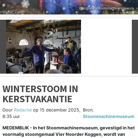
Vorige
V
WINTERSTOOM IN
KERSTVAKANTIE
Door
Redactie
op
15 december 2025,
Bron:
8:35 uur
Stoommachinemuseum
MEDEMBLIK - In het Stoommachinemuseum, gevestigd in het
voormalig stoomgemaal Vier Noorder Koggen, wordt van