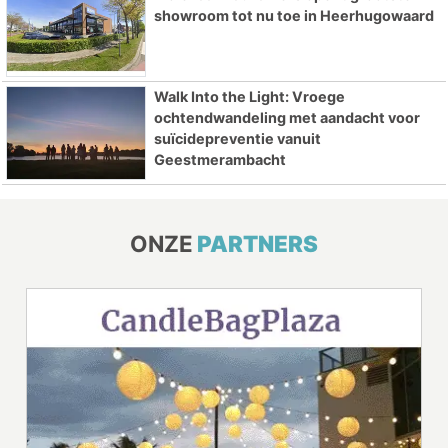
showroom tot nu toe in Heerhugowaard
Walk Into the Light: Vroege
ochtendwandeling met aandacht voor
suïcidepreventie vanuit
Geestmerambacht
ONZE
PARTNERS