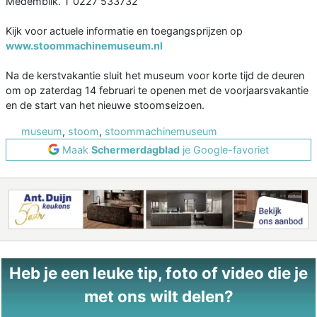
Medemblik. T 0227 533732
Kijk voor actuele informatie en toegangsprijzen op
www.stoommachinemuseum.nl
Na de kerstvakantie sluit het museum voor korte tijd de deuren
om op zaterdag 14 februari te openen met de voorjaarsvakantie
en de start van het nieuwe stoomseizoen.
museum
,
stoom
,
stoommachinemuseum
Maak
Schermerdagblad
je Google-favoriet
Heb je een leuke tip, foto of video die je
met ons wilt delen?