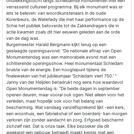
ontdekkingstocht langs Schiedamse monumenten met een
verrassend cultureel programma. Bij elk monument was er
iets te beleven: van woordkunstenaars in de oude
Korenbeurs, de Waterlady die met haar performance op de
Schie het publiek betoverde tot de Zakkendragers die in
actie kwamen zoals dit hier eeuwen geleden aan de orde
van de dag was.
Burgemeester Harald Bergmann kijkt terug op een
geslaagde openingsavond: “De nationale aftrap van Open
Monumentendag was een memorabele avond met een
schitterende openingsshow. Heel monumentaal Schiedam
bruiste van de energie. Een hoogtepunt tijdens de
finaleweken van het jubileumjaar 'Schiedam viert 750.' "
Janny van der Heijden benadrukt nog eens hoe waardevol
Open Monumentendag is: “De beide dagen in september
openen deuren, maar vooral ook ogen. Niet alleen voor het
verleden, maar hopelijk ook voor het belang van
bescherming. Wat vandaag vanzelfsprekend lijkt -een kerk,
een woonhuis, een fabriekshal of een boerderij- kan morgen
verloren zijn zonder aandacht en zorg. Erfgoed beschermt
zichzelf niet. Dat is onze taak. Elke bezoeker die dit
weekend een gebouw betreedt maakt kennis met een