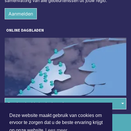
samenvatting van alle gebeurtenissen uit jouw regio.
Aanmelden
ONLINE DAGBLADEN
Overige dagbladen in de regio
Deze website maakt gebruik van cookies om
Algemene voorwaarden
ervoor te zorgen dat u de beste ervaring krijgt
op onze website
Lees meer