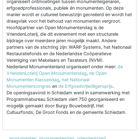
organiseert ontmoetingen tussen monumenteigenaren,
erfgoedprofessionals, publiek én monumenten. Op deze
manier wordt er cultureel bewustzijn gecreëerd en wordt het
draagvlak voor het behoud van monumenten vergroot.
Hoofdpartner van Open Monumentendag is de
VriendenLoterij, die dit evenement met een structurele
bijdrage over meerdere jaren mogelijk maakt. Andere
partners van de stichting zijn: WARP Systems, het Nationaal
Restauratiefonds en de Nederlandse Coöperatieve
Vereniging van Makelaars en Taxateurs (NVM).
Nederland Monumentenland organiseert onder meer:
de
VriendenLoterij Open Monumentendag
,
de Open
Monumenten Klassendag
,
het Nationaal
Monumentencongres
en
de Erfgoedvrijwilligersprijs
.
De openingsavond in Schiedam werd in samenwerking met
Programmabureau Schiedam viert 750 georganiseerd en
mogelijk gemaakt door Burgy Bouwbedrijf, Het
Cultuurfonds, De Groot Fonds en de gemeente Schiedam.
monumenten
,
monumentendag
,
vriendenloterij