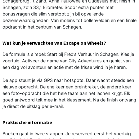
Schagerbrug, ’t Zand, Anna Paulowna en Oudesluis met finish in
Schagen, zo’n 33,1 kilometer. Scoor extra punten met
bonusvragen die slim verstopt zijn bij opvallende
bezienswaardigheden. Van molens tot bollenvelden en een finale
opdracht in het centrum van Schagen.
Wat kun je verwachten van Escape on Wheels?
De formule is simpel: Start bij Fred’s Verhuur in Schagen. Kies je
voertuig. Activeer de game van City Adventures en geniet van
een dag vol avontuur en actie met de frisse wind in je haren.
De app stuurt je via GPS naar hotspots. Daar wacht steeds een
nieuwe opdracht. De ene keer een breinbreker, de andere keer
een foto-opdracht die het hele team aan het lachen krijgt. Elk
goed antwoord telt mee in het klassement. Na de finish ontvang
je direct de uitslag per e-mail.
Praktische informatie
Boeken gaat in twee stappen. Je reserveert eerst het voertuig