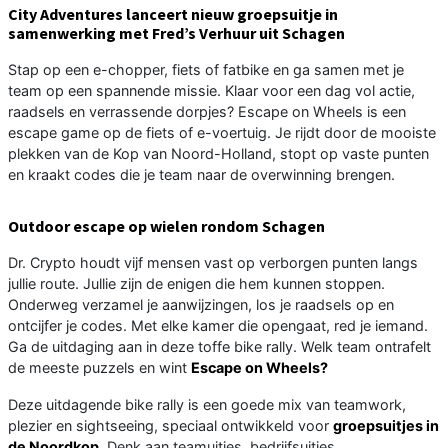
City Adventures lanceert nieuw groepsuitje in
samenwerking met Fred’s Verhuur uit Schagen
Stap op een e-chopper, fiets of fatbike en ga samen met je
team op een spannende missie. Klaar voor een dag vol actie,
raadsels en verrassende dorpjes? Escape on Wheels is een
escape game op de fiets of e-voertuig. Je rijdt door de mooiste
plekken van de Kop van Noord-Holland, stopt op vaste punten
en kraakt codes die je team naar de overwinning brengen.
Outdoor escape op wielen rondom Schagen
Dr. Crypto houdt vijf mensen vast op verborgen punten langs
jullie route. Jullie zijn de enigen die hem kunnen stoppen.
Onderweg verzamel je aanwijzingen, los je raadsels op en
ontcijfer je codes. Met elke kamer die opengaat, red je iemand.
Ga de uitdaging aan in deze toffe bike rally. Welk team ontrafelt
de meeste puzzels en wint
Escape on Wheels?
Deze uitdagende bike rally is een goede mix van teamwork,
plezier en sightseeing, speciaal ontwikkeld voor
groepsuitjes in
de Noordkop
. Denk aan teamuitjes, bedrijfsuitjes,