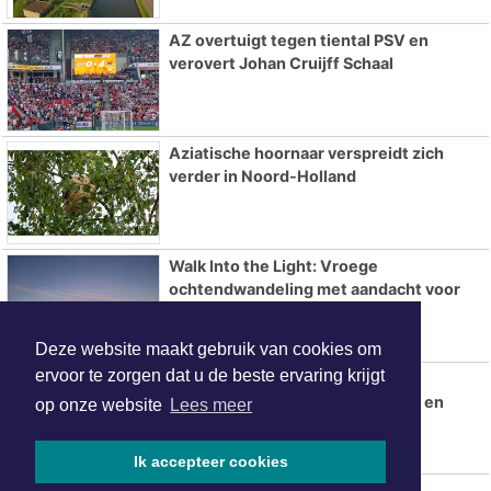
AZ overtuigt tegen tiental PSV en
verovert Johan Cruijff Schaal
Aziatische hoornaar verspreidt zich
verder in Noord-Holland
Walk Into the Light: Vroege
ochtendwandeling met aandacht voor
suïcidepreventie vanuit
Geestmerambacht
Deze website maakt gebruik van cookies om
ervoor te zorgen dat u de beste ervaring krijgt
Flitsmarathon van start: extra
snelheidscontroles in Nederland en
op onze website
Lees meer
populaire vakantielanden
Ik accepteer cookies
Stoomsloepenweekend 15 & 16