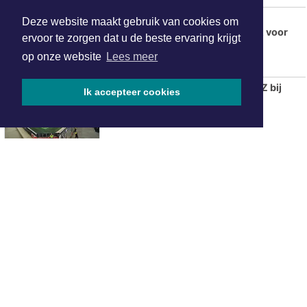
Walk Into the Light: Vroege
Deze website maakt gebruik van cookies om
ochtendwandeling met aandacht voor
ervoor te zorgen dat u de beste ervaring krijgt
suïcidepreventie vanuit
op onze website
Lees meer
Geestmerambacht
Invaller Stengs belangrijk voor AZ bij
Ik accepteer cookies
zege op ADO Den Haag
ONZE
PARTNERS