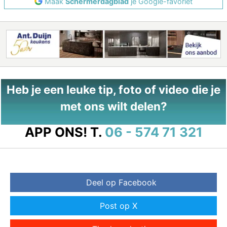
Maak
Schermerdagblad
je Google-favoriet
Heb je een leuke tip, foto of video die je
met ons wilt delen?
APP ONS!
T.
06 - 574 71 321
Deel op Facebook
Post op X