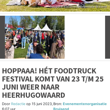
Vorige
V
HOPPAAA! HÉT FOODTRUCK
FESTIVAL KOMT VAN 23 T/M 25
JUNI WEER NAAR
HEERHUGOWAARD
Door
Redactie
op
15 juni 2023,
Bron:
Evenementenorganisatie
6:07 uur
Bruisend