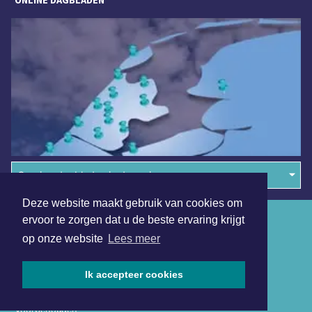
Overige dagbladen in de regio
Deze website maakt gebruik van cookies om
Algemene voorwaarden
ervoor te zorgen dat u de beste ervaring krijgt
op onze website
Lees meer
Disclaimer
Privacy Statement
Ik accepteer cookies
Copyright (c) 2026 | Schermerdagblad.nl - Alle rechten
voorbehouden