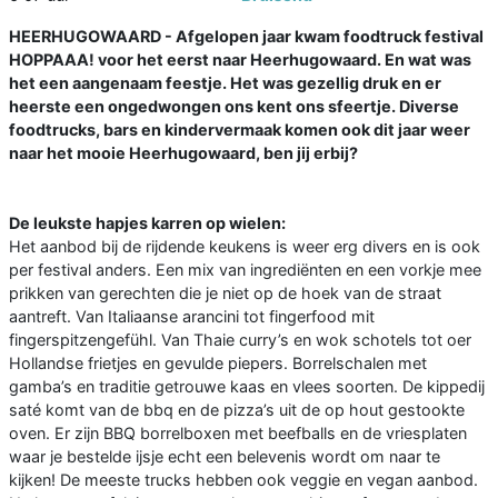
HEERHUGOWAARD - Afgelopen jaar kwam foodtruck festival
HOPPAAA! voor het eerst naar Heerhugowaard. En wat was
het een aangenaam feestje. Het was gezellig druk en er
heerste een ongedwongen ons kent ons sfeertje. Diverse
foodtrucks, bars en kindervermaak komen ook dit jaar weer
naar het mooie Heerhugowaard, ben jij erbij?
De leukste hapjes karren op wielen:
Het aanbod bij de rijdende keukens is weer erg divers en is ook
per festival anders. Een mix van ingrediënten en een vorkje mee
prikken van gerechten die je niet op de hoek van de straat
aantreft. Van Italiaanse arancini tot fingerfood mit
fingerspitzengefühl. Van Thaie curry’s en wok schotels tot oer
Hollandse frietjes en gevulde piepers. Borrelschalen met
gamba’s en traditie getrouwe kaas en vlees soorten. De kippedij
saté komt van de bbq en de pizza’s uit de op hout gestookte
oven. Er zijn BBQ borrelboxen met beefballs en de vriesplaten
waar je bestelde ijsje echt een belevenis wordt om naar te
kijken! De meeste trucks hebben ook veggie en vegan aanbod.