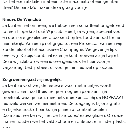
Na het eten afsluiten met een latte macchiato of een gember
thee? De barista’s maken deze graag voor je!
Nieuw: De Wijnclub
Je kunt er niet omheen, we hebben een schaftkeet omgetoverd
tot een hippe knalrozé Wijnclub. Heerlijke wijnen, speciaal voor
en door ons geselecteerd passend bij het food aanbod tref je
hier rijkelijk. Van een pinot grigio tot een Prosecco, van een wijn
zonder alcohol tot exclusieve Champagne. We geven je tips
over wijn & spijs combinaties en je kunt proeven als je twijfelt.
Deze wijnclub op wielen is overigens ook te huur voor je
verjaardag, bedrijfsfeest of voor je mini festival op locatie.
Zo groen en gastvrij mogelijk:
Je kent ze vast wel; de festivals waar met muntjes wordt
gewerkt. Eenmaal thuis tref je er nog een paar aan in je
broekzak waar je nooit meer iets mee kunt….. Bij de HOPPAAA!
festivals werken we hier niet mee. De toegang is bij ons gratis
en bij elke truck of bar kun je pinnen of contant betalen.
Daarnaast werken wij met de hardcups/festivalglazen. Op deze
manier houden we het veld schoon en ontstaat er minder plastic
afval.