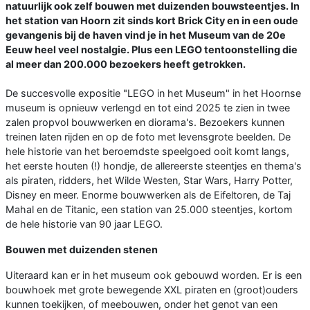
natuurlijk ook zelf bouwen met duizenden bouwsteentjes. In
het station van Hoorn zit sinds kort Brick City en in een oude
gevangenis bij de haven vind je in het Museum van de 20e
Eeuw heel veel nostalgie. Plus een LEGO tentoonstelling die
al meer dan 200.000 bezoekers heeft getrokken.
De succesvolle expositie "LEGO in het Museum" in het Hoornse
museum is opnieuw verlengd en tot eind 2025 te zien in twee
zalen propvol bouwwerken en diorama's. Bezoekers kunnen
treinen laten rijden en op de foto met levensgrote beelden. De
hele historie van het beroemdste speelgoed ooit komt langs,
het eerste houten (!) hondje, de allereerste steentjes en thema's
als piraten, ridders, het Wilde Westen, Star Wars, Harry Potter,
Disney en meer. Enorme bouwwerken als de Eifeltoren, de Taj
Mahal en de Titanic, een station van 25.000 steentjes, kortom
de hele historie van 90 jaar LEGO.
Bouwen met duizenden stenen
Uiteraard kan er in het museum ook gebouwd worden. Er is een
bouwhoek met grote bewegende XXL piraten en (groot)ouders
kunnen toekijken, of meebouwen, onder het genot van een