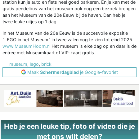
station kun je auto en fiets heel goed parkeren. En je kan met de
gratis pendelbus van het museum ook nog een bezoek brengen
aan het Museum van de 20e Eeuw bij de haven. Dan heb je
twee leuke uitjes op 1 dag.
In het Museum van de 20e Eeuw is de succesvolle expositie
"LEGO in het Museum" in twee zalen nog te zien tot eind 2025.
www.MuseumHoorn.nl
Het museum is elke dag op en daar is de
entree met Museumkaart of VIP-kaart gratis.
museum
,
lego
,
brick
Maak
Schermerdagblad
je Google-favoriet
Heb je een leuke tip, foto of video die je
met ons wilt delen?