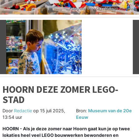
Vorige
V
HOORN DEZE ZOMER LEGO-
STAD
Door
Redactie
op
15 juli 2025,
Bron:
Museum van de 20e
13:54 uur
Eeuw
HOORN - Als je deze zomer naar Hoorn gaat kun je op twee
lokaties heel veel LEGO bouwwerken bewonderen en