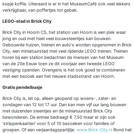
kopje koffie. Uiteraard is er in het MuseumCafé ook veel lekkers
verkrijgbaar, van poffertjes tot gebak.
LEGO-stad in Brick City
Brick City in Hoorn CS, het station van Hoorn is een plek waar
jong en oud met heel veel bouwsteentjes kan bouwen.
Gebouwde huizen, treinen en auto's worden opgenomen in Brick
City, een miniatuurstad met veel rijdende LEGO treinen. Treinen
horen bij een station bedachten de mensen van het Museum
van de 20e Eeuw toen ze dit voorjaar een tweede LEGO
vestiging openden. Overigens is het ook goed te combineren
met een bezoek aan het nieuwe stadsstrand van Hoorn.
Gratis pendelbusje
Brick City is, let op, alleen geopend op woens-, zater- en
zondagen van 12 tot 17 uur. Dan kan men vijf uur lang bouwen
met duizenden steentjes en de miniatuurstad Brick City
bewonderen. De entree bedraagt € 7,50 maar er zijn ook
'strippenkaarten' voor 5 of 10 bezoeken voor families of
groepen. Of een verjaardagspartijtje.
www.Brick-City.nl
Rond het