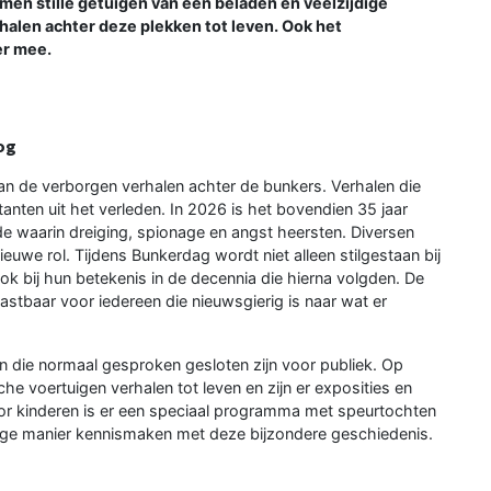
men stille getuigen van een beladen en veelzijdige
alen achter deze plekken tot leven. Ook het
r mee.
og
van de verborgen verhalen achter de bunkers. Verhalen die
anten uit het verleden. In 2026 is het bovendien 35 jaar
e waarin dreiging, spionage en angst heersten. Diversen
euwe rol. Tijdens Bunkerdag wordt niet alleen stilgestaan bij
 bij hun betekenis in de decennia die hierna volgden. De
stbaar voor iedereen die nieuwsgierig is naar wat er
 die normaal gesproken gesloten zijn voor publiek. Op
che voertuigen verhalen tot leven en zijn er exposities en
oor kinderen is er een speciaal programma met speurtochten
ige manier kennismaken met deze bijzondere geschiedenis.