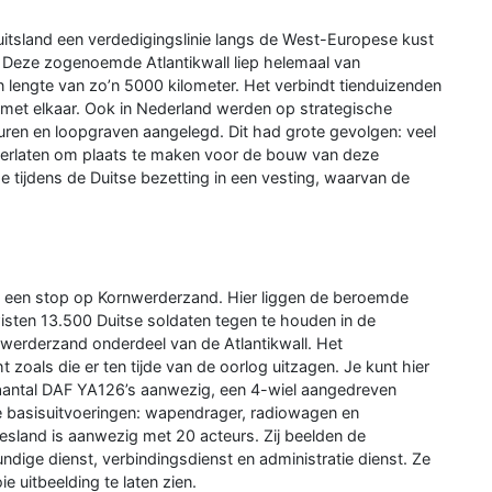
tsland een verdedigingslinie langs de West-Europese kust
 Deze zogenoemde Atlantikwall liep helemaal van
lengte van zo’n 5000 kilometer. Het verbindt tienduizenden
et elkaar. Ook in Nederland werden op strategische
ren en loopgraven aangelegd. Dit had grote gevolgen: veel
erlaten om plaats te maken voor de bouw van deze
tijdens de Duitse bezetting in een vesting, waarvan de
an een stop op Kornwerderzand. Hier liggen de beroemde
sten 13.500 Duitse soldaten tegen te houden in de
werderzand onderdeel van de Atlantikwall. Het
oals die er ten tijde van de oorlog uitzagen. Je kunt hier
n aantal DAF YA126’s aanwezig, een 4-wiel aangedreven
de basisuitvoeringen: wapendrager, radiowagen en
sland is aanwezig met 20 acteurs. Zij beelden de
skundige dienst, verbindingsdienst en administratie dienst. Ze
 uitbeelding te laten zien.