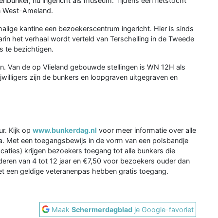
enbunker, nu ingericht als museum. Tijdens een fietstocht
n West-Ameland.
lige kantine een bezoekerscentrum ingericht. Hier is sinds
rin het verhaal wordt verteld van Terschelling in de Tweede
s te bezichtigen.
 Van de op Vlieland gebouwde stellingen is WN 12H als
jwilligers zijn de bunkers en loopgraven uitgegraven en
r. Kijk op
www.bunkerdag.nl
voor meer informatie over alle
a. Met een toegangsbewijs in de vorm van een polsbandje
caties) krijgen bezoekers toegang tot alle bunkers die
deren van 4 tot 12 jaar en €7,50 voor bezoekers ouder dan
met een geldige veteranenpas hebben gratis toegang.
Maak
Schermerdagblad
je Google-favoriet