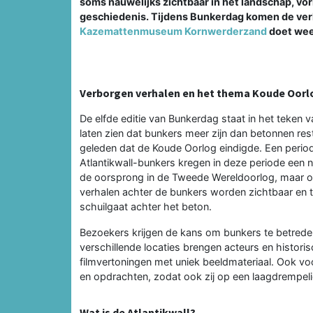
soms nauwelijks zichtbaar in het landschap, vor
geschiedenis. Tijdens Bunkerdag komen de verh
Kazemattenmuseum Kornwerderzand
doet wee
Verborgen verhalen en het thema Koude Oorl
De elfde editie van Bunkerdag staat in het teken 
laten zien dat bunkers meer zijn dan betonnen rest
geleden dat de Koude Oorlog eindigde. Een period
Atlantikwall-bunkers kregen in deze periode een ni
de oorsprong in de Tweede Wereldoorlog, maar ook
verhalen achter de bunkers worden zichtbaar en ta
schuilgaat achter het beton.
Bezoekers krijgen de kans om bunkers te betreden
verschillende locaties brengen acteurs en historis
filmvertoningen met uniek beeldmateriaal. Ook v
en opdrachten, zodat ook zij op een laagdrempel
Wat is de Atlantikwall?