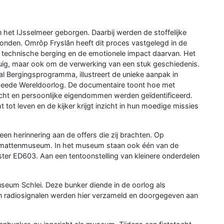
het IJsselmeer geborgen. Daarbij werden de stoffelijke
onden. Omrôp Fryslân heeft dit proces vastgelegd in de
de technische berging en de emotionele impact daarvan. Het
gtuig, maar ook om de verwerking van een stuk geschiedenis.
l Bergingsprogramma, illustreert de unieke aanpak in
Tweede Wereldoorlog. De documentaire toont hoe met
cht en persoonlijke eigendommen werden geïdentificeerd.
ot leven en de kijker krijgt inzicht in hun moedige missies
een herinnering aan de offers die zij brachten. Op
zemattenmuseum. In het museum staan ook één van de
ter ED603. Aan een tentoonstelling van kleinere onderdelen
eum Schlei. Deze bunker diende in de oorlog als
 radiosignalen werden hier verzameld en doorgegeven aan