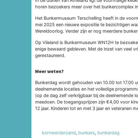
In de duinen van Ameland ligt de voormalige keuk
horen bezoekers meer over het bunkercomplex i
Het Bunkermuseum Terschelling heeft in de voorma
mei 2025 een nieuwe expositie te bezichtigen waa
Wereldoorlog. Verder zijn er nog meerdere bunker
Op Vlieland is Bunkermuseum WN12H te bezoeken.
enige bewaard gebleven. Met de inzet van veel vri
gerestaureerd.
Meer weten?
Bunkerdag wordt gehouden van 10.00 tot 17.00 uu
deelnemende locaties en het volledige programm
(op de dag zelf verkrijgbaar bij de deelnemende lo
meedoen. De toegangsprijzen zijn €4,00 voor kin
12 jaar. Kinderen tot en met 3 jaar en veteranen 
kornwerderzand
,
bunkers
,
bunkerdag