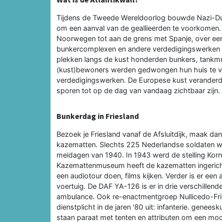
Tijdens de Tweede Wereldoorlog bouwde Nazi-Dui
om een aanval van de geallieerden te voorkomen.
Noorwegen tot aan de grens met Spanje, over een 
bunkercomplexen en andere verdedigingswerken m
plekken langs de kust honderden bunkers, tankmu
(kust)bewoners werden gedwongen hun huis te v
verdedigingswerken. De Europese kust veranderde 
sporen tot op de dag van vandaag zichtbaar zijn.
Bunkerdag in Friesland
Bezoek je Friesland vanaf de Afsluitdijk, maak d
kazematten. Slechts 225 Nederlandse soldaten wi
meidagen van 1940. In 1943 werd de stelling Korn
Kazemattenmuseum heeft de kazematten ingericht z
een audiotour doen, films kijken. Verder is er ee
voertuig. De DAF YA-126 is er in drie verschillen
ambulance. Ook re-enactmentgroep Nullicedo-Frie
dienstplicht in de jaren '80 uit: infanterie. genee
staan paraat met tenten en attributen om een mooie