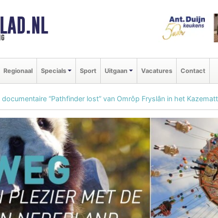
LAD.NL
ng
Regionaal
Specials
Sport
Uitgaan
Vacatures
Contact
 documentaire “Pathfinder lost” van Omrôp Fryslân in het Kazem