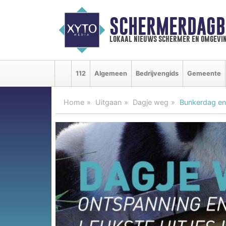
SCHERMERDAGB
lokaal nieuws schermer en omgevi
112
Algemeen
Bedrijvengids
Gemeente
Home
Uitgaan
Dagje weg
Bunkerdag en