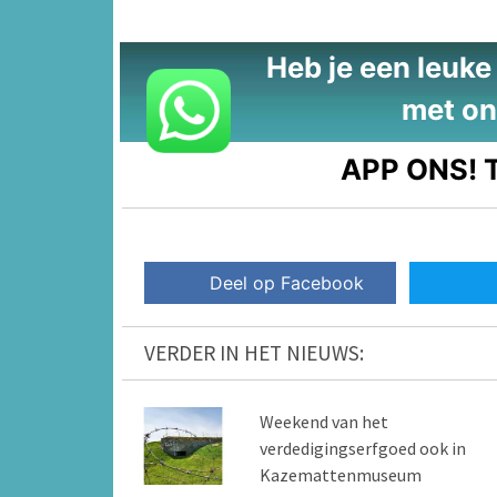
Heb je een leuke t
met on
APP ONS!
T
Deel op Facebook
VERDER IN HET NIEUWS:
Weekend van het
verdedigingserfgoed ook in
Kazemattenmuseum