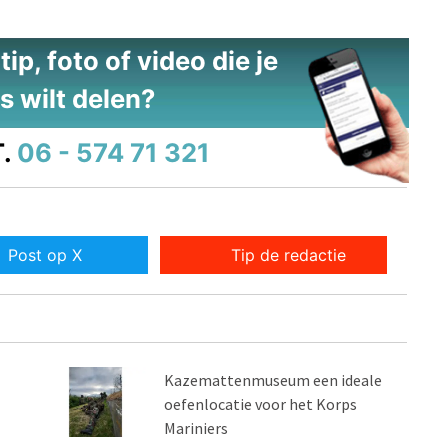
ip, foto of video die je
s wilt delen?
.
06 - 574 71 321
Post op X
Tip de redactie
Kazemattenmuseum een ideale
oefenlocatie voor het Korps
Mariniers