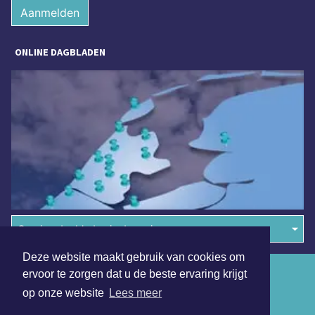
Aanmelden
ONLINE DAGBLADEN
Overige dagbladen in de regio
Deze website maakt gebruik van cookies om
Algemene voorwaarden
ervoor te zorgen dat u de beste ervaring krijgt
op onze website
Lees meer
Disclaimer