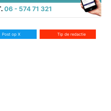
.
06 - 574 71 321
Post op X
Tip de redactie