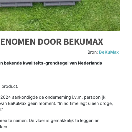
GENOMEN DOOR BEKUMAX
Bron:
BeKuMax
en bekende kwaliteits-grondtegel van Nederlands
 product.
 2024 aankondigde de onderneming i.v.m. persoonlijk
aar van BeKuMax geen moment. “In no time legt u een droge,
.”
mee te nemen. De vloer is gemakkelijk te leggen en
aken