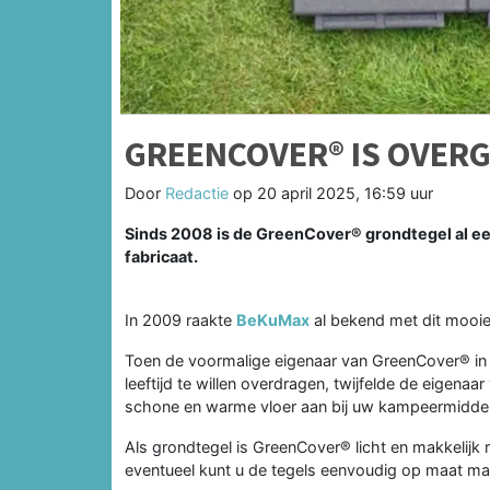
GREENCOVER® IS OVER
Door
Redactie
op
20 april 2025, 16:59 uur
Sinds 2008 is de GreenCover® grondtegel al e
fabricaat.
In 2009 raakte
BeKuMax
al bekend met dit mooie
Toen de voormalige eigenaar van GreenCover® in
leeftijd te willen overdragen, twijfelde de eigen
schone en warme vloer aan bij uw kampeermiddel
Als grondtegel is GreenCover® licht en makkelijk 
eventueel kunt u de tegels eenvoudig op maat m