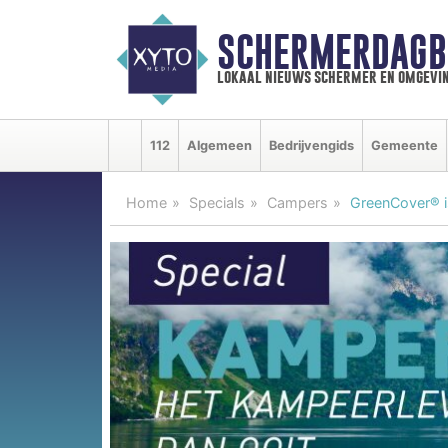
SCHERMERDAGB
lokaal nieuws schermer en omgevi
112
Algemeen
Bedrijvengids
Gemeente
Home
Specials
Campers
GreenCover® 